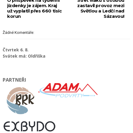
O příspěvek na týdenní
Střet vlaku s osobou
jízdenky je zájem. Kraj
zastavil provoz mezi
už vyplatil přes 660 tisíc
Světlou a Ledčí nad
korun
Sázavou!
Žádné Komentáře:
Čtvrtek 6. 8.
Svátek má: Oldřiška
PARTNEŘI