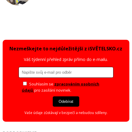
Nezmeškejte to nejdůležitější z iSVĚTELSKO.cz
Váš týdenní přehled zpráv přímo do e-mailu.
Souhlasím se
zpracováním osobních
údajů
pro zasílání novinek.
Odebírat
Vaše údaje zůstávají v bezpečí a nebudou sdíleny.