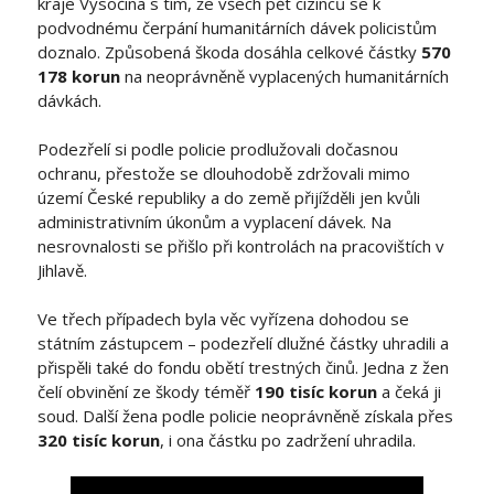
kraje Vysočina s tím, že všech pět cizinců se k
podvodnému čerpání humanitárních dávek policistům
doznalo. Způsobená škoda dosáhla celkové částky
570
178 korun
na neoprávněně vyplacených humanitárních
dávkách.
Podezřelí si podle policie prodlužovali dočasnou
ochranu, přestože se dlouhodobě zdržovali mimo
území České republiky a do země přijížděli jen kvůli
administrativním úkonům a vyplacení dávek. Na
nesrovnalosti se přišlo při kontrolách na pracovištích v
Jihlavě.
Ve třech případech byla věc vyřízena dohodou se
státním zástupcem – podezřelí dlužné částky uhradili a
přispěli také do fondu obětí trestných činů. Jedna z žen
čelí obvinění ze škody téměř
190 tisíc korun
a čeká ji
soud. Další žena podle policie neoprávněně získala přes
320 tisíc korun
, i ona částku po zadržení uhradila.