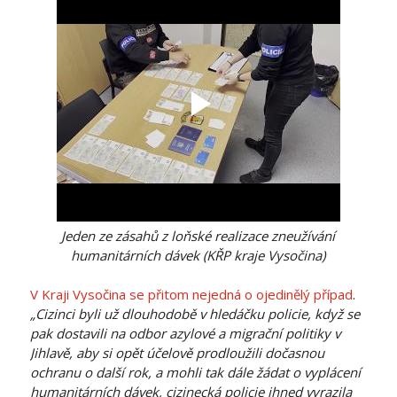
Jeden ze zásahů z
loňské realizace zneužívání
humanitárních dávek (KŘP kraje Vysočina)
V Kraji Vysočina se přitom nejedná o ojedinělý případ
.
„Cizinci byli už dlouhodobě v hledáčku policie, když se
pak dostavili na odbor azylové a migrační politiky v
Jihlavě, aby si opět účelově prodloužili dočasnou
ochranu o další rok, a mohli tak dále žádat o vyplácení
humanitárních dávek, cizinecká policie ihned vyrazila