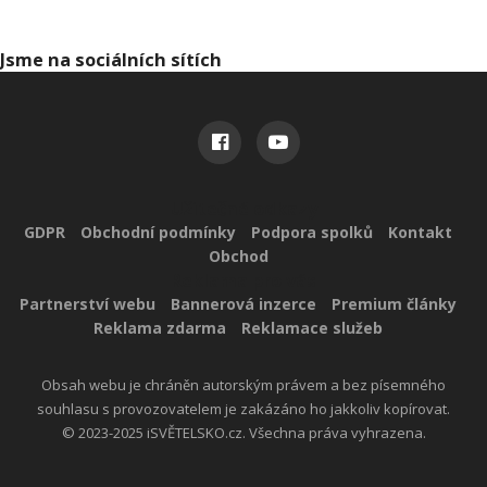
Jsme na sociálních sítích
Užitečné odkazy
GDPR
Obchodní podmínky
Podpora spolků
Kontakt
Obchod
Reklama pro vás
Partnerství webu
Bannerová inzerce
Premium články
Reklama zdarma
Reklamace služeb
Obsah webu je chráněn autorským právem a bez písemného
souhlasu s provozovatelem je zakázáno ho jakkoliv kopírovat.
© 2023-2025 iSVĚTELSKO.cz. Všechna práva vyhrazena.