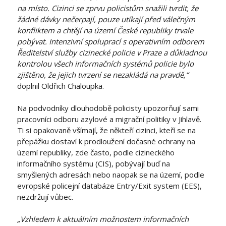
na místo. Cizinci se zprvu policistům snažili tvrdit, že
žádné dávky nečerpají, pouze utíkají před válečným
konfliktem a chtějí na území České republiky trvale
pobývat. Intenzivní spoluprací s operativním odborem
Ředitelství služby cizinecké policie v Praze a důkladnou
kontrolou všech informačních systémů policie bylo
zjištěno, že jejich tvrzení se nezakládá na pravdě,“
doplnil Oldřich Chaloupka.
Na podvodníky dlouhodobě policisty upozorňují sami
pracovníci odboru azylové a migrační politiky v Jihlavě.
Ti si opakovaně všímají, že někteří cizinci, kteří se na
přepážku dostaví k prodloužení dočasné ochrany na
území republiky, zde často, podle cizineckého
informačního systému (CIS), pobývají buď na
smyšlených adresách nebo naopak se na území, podle
evropské policejní databáze Entry/Exit system (EES),
nezdržují vůbec.
„Vzhledem k aktuálním možnostem informačních