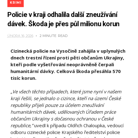
KRIMI
Policie v kraji odhalila další zneužívání
dávek. Škoda je přes půl milionu korun
ÚNORA 16, 2026
2 MINUTE
READ
Cizinecká policie na Vysočině zahájila v uplynulých
dnech trestní řízení proti pěti občanům Ukrajiny,
kteří podle vyšetřování neoprávněně čerpali
humanitární dávky. Celková škoda přesáhla 570
tisíc korun.
„Ve všech těchto případech, které jsme nyní v našem
kraji řešili, se jednalo o cizince, kteří na území České
republiky přijeli pouze za účelem zneužívání
humanitárních dávek, udělovaných Úřadem práce
občanům Ukrajiny s dočasnou ochranou v České
republice,“
uvedl k případu Oldřich Chaloupka, vedoucí
odboru cizinecké policie Krajského ředitelství policie