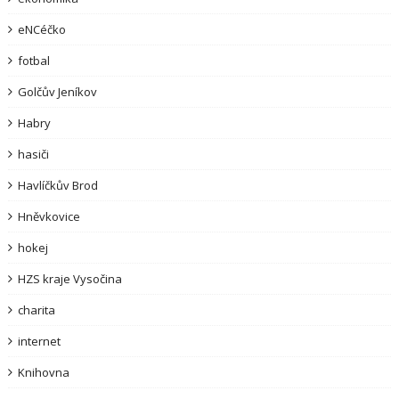
eNCéčko
fotbal
Golčův Jeníkov
Habry
hasiči
Havlíčkův Brod
Hněvkovice
hokej
HZS kraje Vysočina
charita
internet
Knihovna