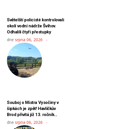
Světelští policisté kontrolovali
okolí vodní nádrže Švihov.
Odhalili čtyři přestupky
dne
srpna 06, 2026
Souboj o Mistra Vysočiny v
šipkách je zpět! Havlíčkův
Brod přivítá již 13. ročník...
dne
srpna 06, 2026