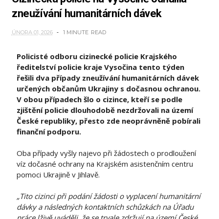
zneužívání humanitárních dávek
ÚNORA 01, 2026
1 MINUTE
READ
Policisté odboru cizinecké policie Krajského
ředitelství policie kraje Vysočina tento týden
řešili dva případy zneužívání humanitárních dávek
určených občanům Ukrajiny s dočasnou ochranou.
V obou případech šlo o cizince, kteří se podle
zjištění policie dlouhodobě nezdržovali na území
České republiky, přesto zde neoprávněně pobírali
finanční podporu.
Oba případy vyšly najevo při žádostech o prodloužení
víz dočasné ochrany na Krajském asistenčním centru
pomoci Ukrajině v Jihlavě.
„Tito cizinci při podání žádosti o vyplacení humanitární
dávky a následných kontaktních schůzkách na Úřadu
práce lživě uváděli, že se trvale zdržují na území České