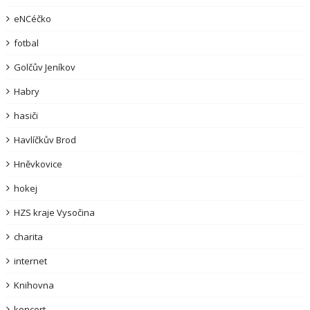
eNCéčko
fotbal
Golčův Jeníkov
Habry
hasiči
Havlíčkův Brod
Hněvkovice
hokej
HZS kraje Vysočina
charita
internet
Knihovna
koncert