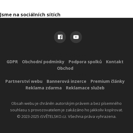
Jsme na sociálních sítích
Užitečné odkazy
GDPR
Obchodní podmínky
Podpora spolků
Kontakt
Obchod
Reklama pro vás
Partnerství webu
Bannerová inzerce
Premium články
Reklama zdarma
Reklamace služeb
Obsah webu je chráněn autorským právem a bez písemného
souhlasu s provozovatelem je zakázáno ho jakkoliv kopírovat.
© 2023-2025 iSVĚTELSKO.cz. Všechna práva vyhrazena.