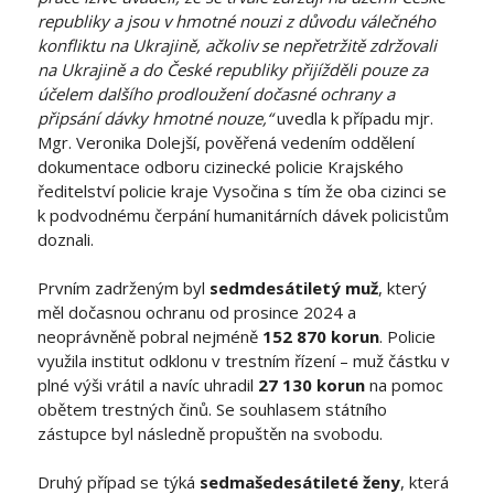
republiky a jsou v hmotné nouzi z důvodu válečného
konfliktu na Ukrajině, ačkoliv se nepřetržitě zdržovali
na Ukrajině a do České republiky přijížděli pouze za
účelem dalšího prodloužení dočasné ochrany a
připsání dávky hmotné nouze,“
uvedla k případu mjr.
Mgr. Veronika Dolejší, pověřená vedením oddělení
dokumentace odboru cizinecké policie Krajského
ředitelství policie kraje Vysočina s tím že oba cizinci se
k podvodnému čerpání humanitárních dávek policistům
doznali.
Prvním zadrženým byl
sedmdesátiletý muž
, který
měl dočasnou ochranu od prosince 2024 a
neoprávněně pobral nejméně
152 870 korun
. Policie
využila institut odklonu v trestním řízení – muž částku v
plné výši vrátil a navíc uhradil
27 130 korun
na pomoc
obětem trestných činů. Se souhlasem státního
zástupce byl následně propuštěn na svobodu.
Druhý případ se týká
sedmašedesátileté ženy
, která