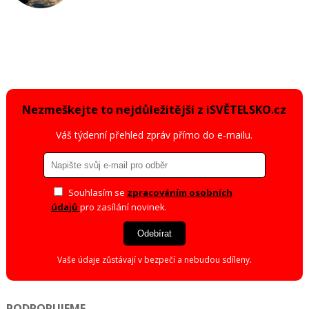
Nezmeškejte to nejdůležitější z iSVĚTELSKO.cz
Váš týdenní přehled zpráv přímo do e-mailu.
Souhlasím se
zpracováním osobních
údajů
pro zasílání novinek.
Odebírat
Vaše údaje zůstávají v bezpečí a nebudou sdíleny.
PODPORUJEME