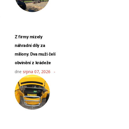
Z firmy mizely
náhradní díly za
miliony. Dva muži čelí
obvinění z krádeže
dne
srpna 07, 2026