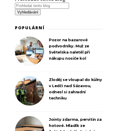
POPULÁRNÍ
Pozor na bazarové
podvodníky. Muž ze
Světelska naletěl při
nákupu nosiče kol
Zloděj se vloupal do kůlny
v Ledči nad Sázavou,
odnesl si zahradní
techniku
Jointy zdarma, pervitin za
hotové. Mladík ze