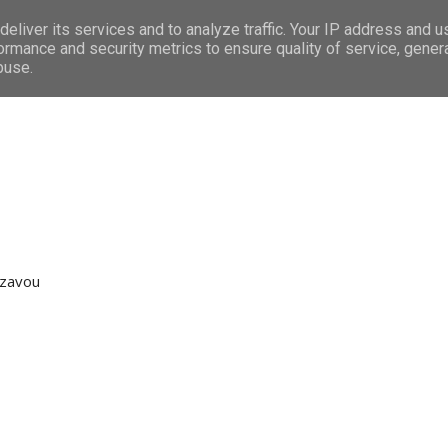
eliver its services and to analyze traffic. Your IP address and 
RÁVY
LEDEČ N/S.
PREMIUM
TIP NA VÝLET
REKLAMA
ormance and security metrics to ensure quality of service, gene
buse.
ázavou