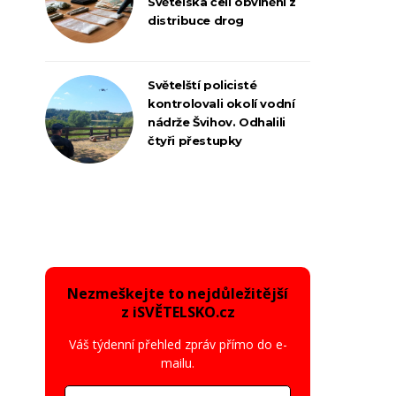
Světelska čelí obvinění z
distribuce drog
Světelští policisté
kontrolovali okolí vodní
nádrže Švihov. Odhalili
čtyři přestupky
Nezmeškejte to nejdůležitější
z iSVĚTELSKO.cz
Váš týdenní přehled zpráv přímo do e-
mailu.