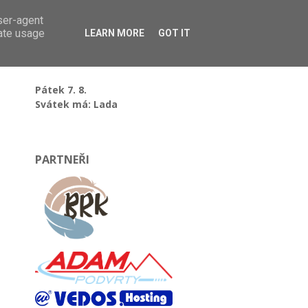
user-agent
rate usage
LEARN MORE
GOT IT
Pátek 7. 8.
Svátek má: Lada
PARTNEŘI