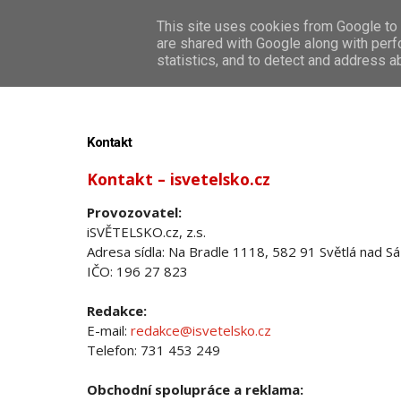
This site uses cookies from Google to d
ZP
are shared with Google along with perf
statistics, and to detect and address a
Kontakt
Kontakt – isvetelsko.cz
Provozovatel:
iSVĚTELSKO.cz, z.s.
Adresa sídla: Na Bradle 1118, 582 91 Světlá nad S
IČO: 196 27 823
Redakce:
E-mail:
redakce@isvetelsko.cz
Telefon: 731 453 249
Obchodní spolupráce a reklama: