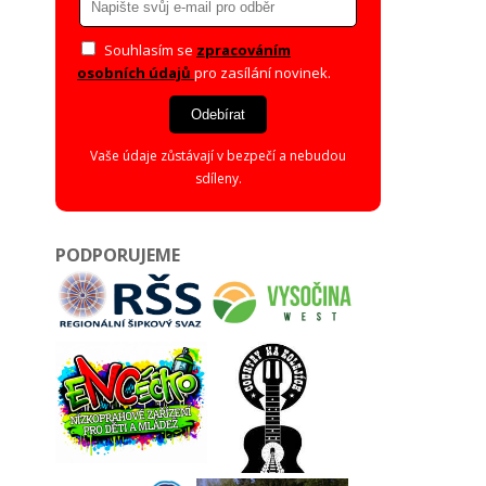
Souhlasím se
zpracováním
osobních údajů
pro zasílání novinek.
Odebírat
Vaše údaje zůstávají v bezpečí a nebudou
sdíleny.
PODPORUJEME