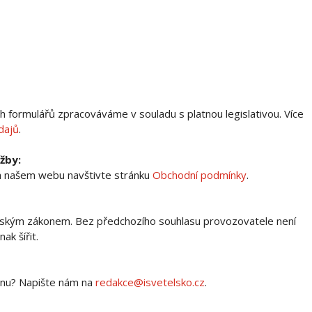
h formulářů zpracováváme v souladu s platnou legislativou. Více
dajů
.
žby:
a našem webu navštivte stránku
Obchodní podmínky
.
orským zákonem. Bez předchozího souhlasu provozovatele není
ak šířit.
ionu? Napište nám na
redakce@isvetelsko.cz
.