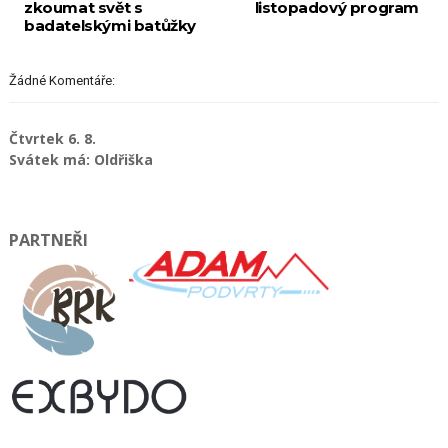
zkoumat svět s
listopadový program
badatelskými batůžky
Žádné Komentáře:
Čtvrtek 6. 8.
Svátek má: Oldřiška
PARTNEŘI