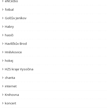
eNCéčko
fotbal
Golčův Jeníkov
Habry
hasiči
Havlíčkův Brod
Hněvkovice
hokej
HZS kraje Vysočina
charita
internet
Knihovna
koncert