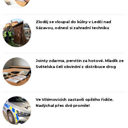
Zloděj se vloupal do kůlny v Ledči nad
Sázavou, odnesl si zahradní techniku
Jointy zdarma, pervitin za hotové. Mladík ze
Světelska čelí obvinění z distribuce drog
Ve Vilémovicích zastavili opilého řidiče.
Nadýchal přes dvě promile!