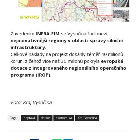
Zavedením
INFRA-FIM
se Vysočina řadí mezi
nejinovativnější regiony v oblasti správy silniční
infrastruktury
.
Celkové náklady na projekt dosáhly téměř 40 milionů
korun, z čehož více než 30 milionů pokryla
evropská
dotace z Integrovaného regionálního operačního
programu (IROP)
.
Foto: Kraj Vysočina
Tags :
doprava
dotace
ekonomika
Kraj Vysočina