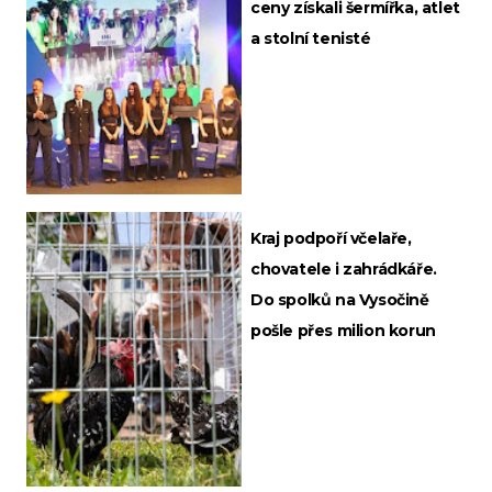
ceny získali šermířka, atlet
a stolní tenisté
Kraj podpoří včelaře,
chovatele i zahrádkáře.
Do spolků na Vysočině
pošle přes milion korun