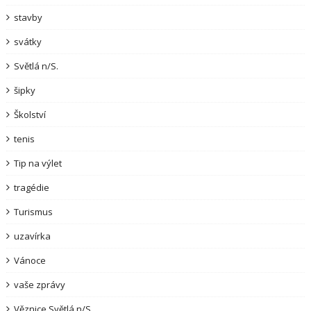
stavby
svátky
Světlá n/S.
šipky
Školství
tenis
Tip na výlet
tragédie
Turismus
uzavírka
Vánoce
vaše zprávy
Věznice Světlá n/S.