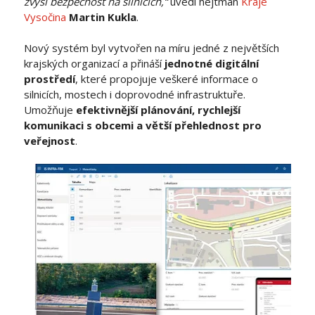
zvýší bezpečnost na silnicích,“
uvedl hejtman
Kraje
Vysočina
Martin Kukla
.
Nový systém byl vytvořen na míru jedné z největších
krajských organizací a přináší
jednotné digitální
prostředí
, které propojuje veškeré informace o
silnicích, mostech i doprovodné infrastruktuře.
Umožňuje
efektivnější plánování, rychlejší
komunikaci s obcemi a větší přehlednost pro
veřejnost
.