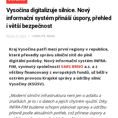
Vysočina digitalizuje silnice. Nový
informační systém přináší úspory, přehled
i větší bezpečnost
ŘÍJNA 31, 2025
1 MINUTE
READ
Kraj Vysočina patří mezi první regiony v republice,
které převedly správu silniční sítě do plně
digitální podoby. Nový informační systém INFRA-
FIM, vyvinutý společností
VARS BRNO
a.s. a z
většiny financovaný z evropských fondů, už běží v
ostrém provozu Krajské správy a údržby silnic
Vysočiny (KSÚSV).
„Moderní silniční infrastruktura není jen o asfaltu a
značkách. Je to i o datech a jejich chytrém využití. Díky
INFRA-FIM budeme schopni plánovat opravy a údržbu
přesně podle aktuálních potřeb, což přinese úspory a