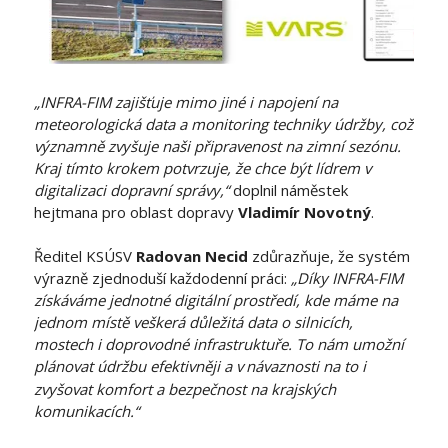
„INFRA-FIM zajišťuje mimo jiné i napojení na
meteorologická data a monitoring techniky údržby, což
významně zvyšuje naši připravenost na zimní sezónu.
Kraj tímto krokem potvrzuje, že chce být lídrem v
digitalizaci dopravní správy,“
doplnil náměstek
hejtmana pro oblast dopravy
Vladimír Novotný
.
Ředitel KSÚSV
Radovan Necid
zdůrazňuje, že systém
výrazně zjednoduší každodenní práci:
„Díky INFRA-FIM
získáváme jednotné digitální prostředí, kde máme na
jednom místě veškerá důležitá data o silnicích,
mostech i doprovodné infrastruktuře. To nám umožní
plánovat údržbu efektivněji a v
návaznosti na to i
zvyšovat komfort a bezpečnost na krajských
komunikacích.“