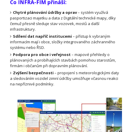
Co INFRA-FIM přináší:
Chytré plánování údržby a oprav
– systém využívá
pasportizaci majetku a data z Digitální technické mapy, díky
čemuž přesně sleduje stav vozovek, mostů a další
infrastruktury.
Sdílení dat napříč institucemi
– přístup k vybraným
informacím mají i obce, složky integrovaného záchranného
systému nebo ŘSD.
Podpora pro obce i veřejnost
– mapové přehledy o
plánovaných a probíhajících stavbách pomohou starostům,
firmám i občanům při dopravním plánování.
Zvýšení bezpečnosti
– propojení s meteorologickými daty
a sledováním vozidel zimní údržby umožňuje včasnou reakci
na nepříznivé podmínky.