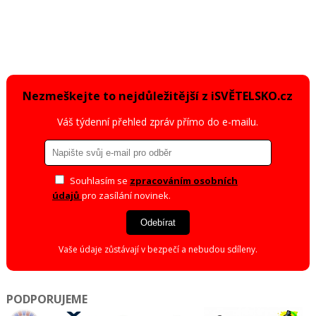
Nezmeškejte to nejdůležitější z iSVĚTELSKO.cz
Váš týdenní přehled zpráv přímo do e-mailu.
Souhlasím se
zpracováním osobních
údajů
pro zasílání novinek.
Odebírat
Vaše údaje zůstávají v bezpečí a nebudou sdíleny.
PODPORUJEME