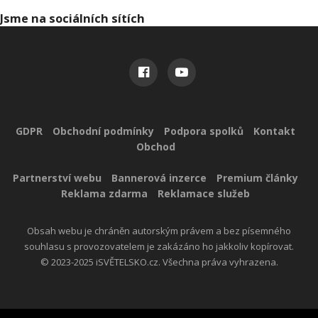
Jsme na sociálních sítích
Užitečné odkazy
GDPR
Obchodní podmínky
Podpora spolků
Kontakt
Obchod
Reklama pro vás
Partnerství webu
Bannerová inzerce
Premium články
Reklama zdarma
Reklamace služeb
Obsah webu je chráněn autorským právem a bez písemného
souhlasu s provozovatelem je zakázáno ho jakkoliv kopírovat.
© 2023-2025 iSVĚTELSKO.cz. Všechna práva vyhrazena.