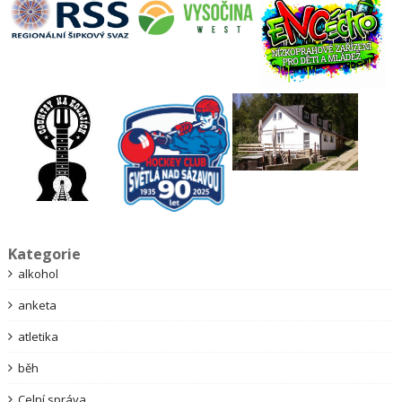
Kategorie
alkohol
anketa
atletika
běh
Celní správa