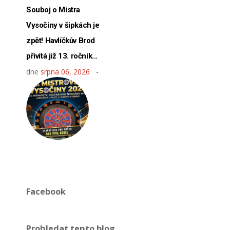
Souboj o Mistra
Vysočiny v šipkách je
zpět! Havlíčkův Brod
přivítá již 13. ročník...
dne
srpna 06, 2026
Facebook
Prohledat tento blog