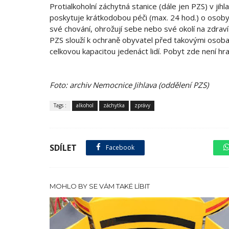
Protialkoholní záchytná stanice (dále jen PZS) v j
poskytuje krátkodobou péči (max. 24 hod.) o osoby 
své chování, ohrožují sebe nebo své okolí na zdraví
PZS slouží k ochraně obyvatel před takovými osoba
celkovou kapacitou jedenáct lidí. Pobyt zde není hra
Foto: archiv Nemocnice Jihlava (oddělení PZS)
Tags :
alkohol
záchytka
zprávy
SDÍLET
Facebook
sdílet na X
MOHLO BY SE VÁM TAKÉ LÍBIT