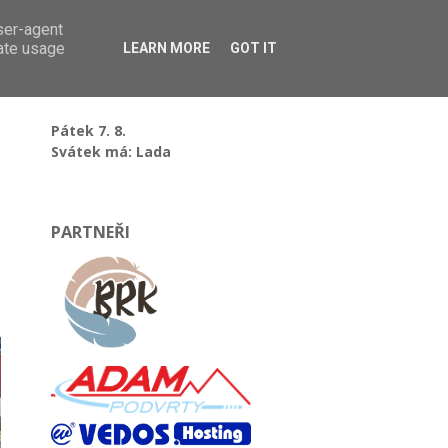
user-agent
rate usage
LEARN MORE
GOT IT
Pátek 7. 8.
Svátek má: Lada
PARTNEŘI