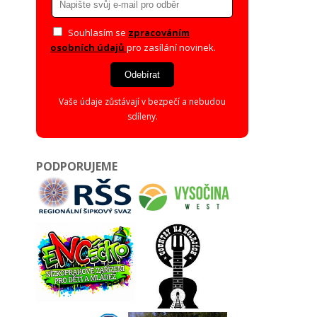
Souhlasím se
zpracováním
osobních údajů
pro zasílání novinek.
Odebírat
Vaše údaje zůstávají v bezpečí a nebudou
sdíleny.
PODPORUJEME