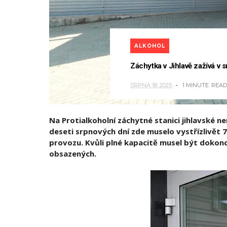
ALKOHOL
Záchytka v Jihlavě zažívá v s
SRPNA 18, 2025
1 MINUTE
READ
Na Protialkoholní záchytné stanici jihlavské n
deseti srpnových dní zde muselo vystřízlivět 
provozu. Kvůli plné kapacitě musel být dokonc
obsazených.