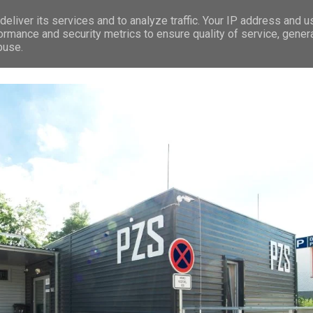
eliver its services and to analyze traffic. Your IP address and 
RÁVY
LEDEČ N/S.
PREMIUM
TIP NA VÝLET
REKLAMA
ormance and security metrics to ensure quality of service, gene
buse.