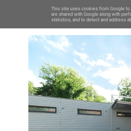
This site uses cookies from Google to d
ZP
are shared with Google along with perf
statistics, and to detect and address a