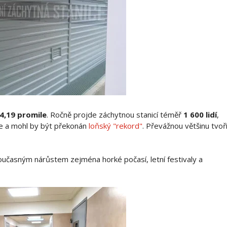
4,19 promile
. Ročně projde záchytnou stanicí téměř
1 600 lidí
,
íce a mohl by být překonán
loňský "rekord"
. Převážnou většinu tvoř
oučasným nárůstem zejména horké počasí, letní festivaly a