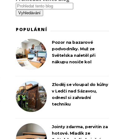
POPULÁRNÍ
Pozor na bazarové
podvodníky. Muž ze
Světelska naletěl při
nákupu nosiče kol
Zloděj se vloupal do kůlny
v Ledči nad Sázavou,
odnesl si zahradní
techniku
Jointy zdarma, pervitin za
hotové. Mladík ze