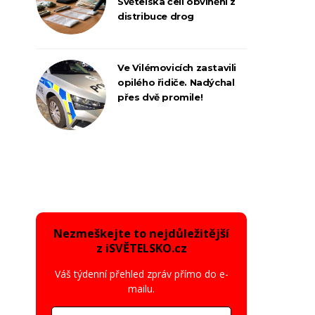
Světelska čelí obvinění z
distribuce drog
Ve Vilémovicích zastavili
opilého řidiče. Nadýchal
přes dvě promile!
Nezmeškejte to nejdůležitější
z iSVĚTELSKO.cz
Váš týdenní přehled zpráv přímo do e-
mailu.