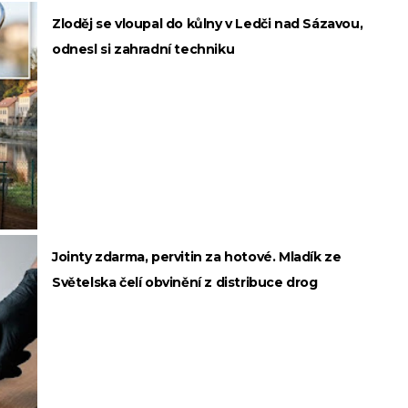
Zloděj se vloupal do kůlny v Ledči nad Sázavou,
odnesl si zahradní techniku
Jointy zdarma, pervitin za hotové. Mladík ze
Světelska čelí obvinění z distribuce drog