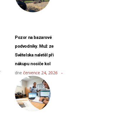
Pozor na bazarové
podvodníky. Muž ze
Světelska naletěl při
nákupu nosiče kol
í
dne
července 24, 2026