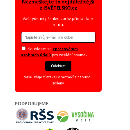
Nezmeškejte to nejdůležitější
z iSVĚTELSKO.cz
Váš týdenní přehled zpráv přímo do e-
mailu.
Souhlasím se
zpracováním
osobních údajů
pro zasílání novinek.
Odebírat
Vaše údaje zůstávají v bezpečí a nebudou
sdíleny.
PODPORUJEME