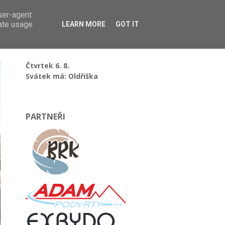
user-agent
rate usage
LEARN MORE
GOT IT
Čtvrtek 6. 8.
Svátek má: Oldřiška
PARTNEŘI