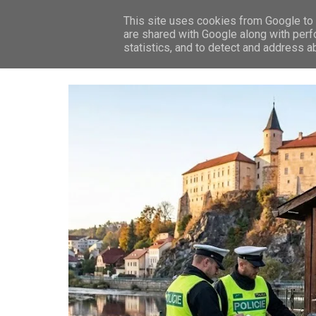
This site uses cookies from Google to d
ZP
are shared with Google along with perf
statistics, and to detect and address a