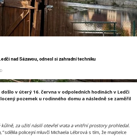
 Ledči nad Sázavou, odnesl si zahradní techniku
D
u došlo v úterý 16. června v odpoledních hodinách v Ledči
plocený pozemek u rodinného domu a následně se zaměřil
ně, za užití násilí otevřel vrata a vnitřní prostory prohledal.
,“
sdělila policejní mluvčí Michaela Lébrová s tím, že majitelce