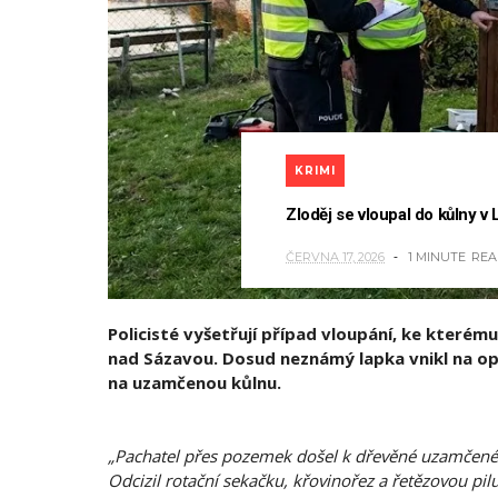
KRIMI
Zloděj se vloupal do kůlny v
ČERVNA 17, 2026
1 MINUTE
REA
Policisté vyšetřují případ vloupání, ke kterém
nad Sázavou. Dosud neznámý lapka vnikl na o
na uzamčenou kůlnu.
„Pachatel přes pozemek došel k dřevěné uzamčené kůl
Odcizil rotační sekačku, křovinořez a řetězovou pilu