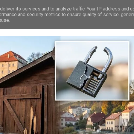
eliver its services and to analyze traffic. Your IP address and 
RÁVY
LEDEČ N/S.
PREMIUM
TIP NA VÝLET
REKLAMA
ormance and security metrics to ensure quality of service, gene
buse.