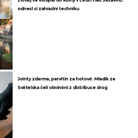
Zloděj se vloupal do kůlny v Ledči nad Sázavou,
odnesl si zahradní techniku
Jointy zdarma, pervitin za hotové. Mladík ze
Světelska čelí obvinění z distribuce drog