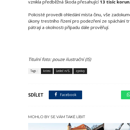
vznikla předběžná škoda přesahující
13 tisíc korun
Policisté provedli ohledání místa činu, vše zadokumen
úkony trestního řízení pro podezření ze spáchání tr
pátrají a okolnosti případu dále prověřují.
Titulní foto: pouze ilustrační (IS)
Tags :
krimi
Ledeč n/S.
zprávy
SDÍLET
Facebook
sdílet na X
MOHLO BY SE VÁM TAKÉ LÍBIT