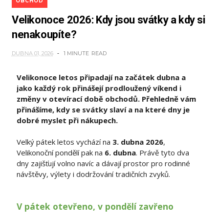
OBCHOD
Velikonoce 2026: Kdy jsou svátky a kdy si
nenakoupíte?
DUBNA 01, 2026
1 MINUTE
READ
Velikonoce letos připadají na začátek dubna a
jako každý rok přinášejí prodloužený víkend i
změny v otevírací době obchodů. Přehledně vám
přinášíme, kdy se svátky slaví a na které dny je
dobré myslet při nákupech.
Velký pátek letos vychází na
3. dubna 2026
,
Velikonoční pondělí pak na
6. dubna
. Právě tyto dva
dny zajišťují volno navíc a dávají prostor pro rodinné
návštěvy, výlety i dodržování tradičních zvyků.
V pátek otevřeno, v pondělí zavřeno