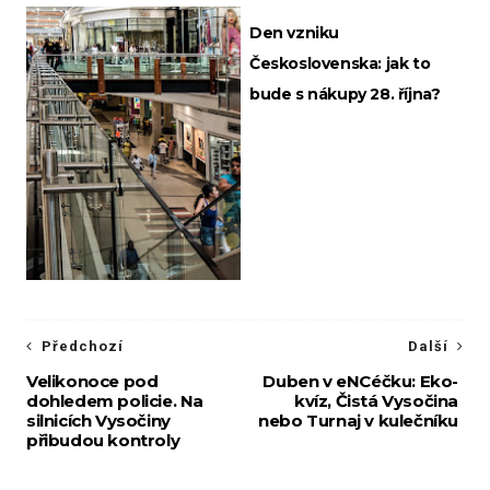
Den vzniku
Československa: jak to
bude s nákupy 28. října?
Předchozí
Další
Velikonoce pod
Duben v eNCéčku: Eko-
dohledem policie. Na
kvíz, Čistá Vysočina
silnicích Vysočiny
nebo Turnaj v kulečníku
přibudou kontroly