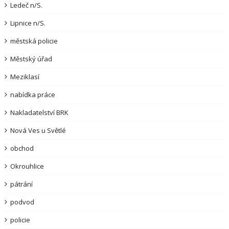
Ledeč n/S.
Lipnice n/S.
městská policie
Městský úřad
Meziklasí
nabídka práce
Nakladatelství BRK
Nová Ves u Světlé
obchod
Okrouhlice
pátrání
podvod
policie