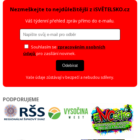
Nezmeškejte to nejdůležitější z iSVĚTELSKO.cz
Váš týdenní přehled zpráv přímo do e-mailu.
Souhlasím se
zpracováním osobních
údajů
pro zasílání novinek.
Odebírat
Vaše údaje zůstávají v bezpečí a nebudou sdíleny.
PODPORUJEME