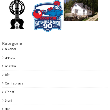
Kategorie
alkohol
anketa
atletika
běh
Celní správa
Číhošť
čtení
děti