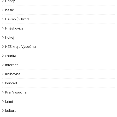
Habry
hasiči
Havlíčkův Brod
Hněvkovice
hokej
HZS kraje Vysočina
charita
internet
Knihovna
koncert
Kraj Vysočina
krimi
kultura