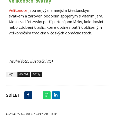
Velikonoční svátky
Velikonoce
jsou nejvýznamnějším křesťanským
svátkem a zároveň obdobím spojeným s vítáním jara.
Mezi tradiční zvyky patří pletení pomlázky, koledování
nebo zdobení kraslic, které dodnes patří k oblíbeným
velikonočním tradicím v českých domácnostech.
Titulní foto: ilustrační (IS)
Tags :
obchod
svátky
SDÍLET
MOHLO BY SE VÁM TAKÉ LÍBIT