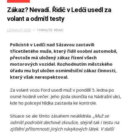
Zákaz? Nevadí. Řidič v Ledči usedl za
volant a odmítl testy
LEDNA 07, 2026
1 MINUTE
READ
Policisté v Ledči nad Sázavou zastavili
třicetiletého muže, který řídil osobní automobil,
přestože má uložený zákaz řízení všech
motorových vozidel. Rozhodnutím městského
úřadu mu byl uložen osmiměsíční zákaz činnosti,
který však nerespektoval.
Za volant vozu Ford usedl muž v pondělí 5. ledna po
osmé hodině večer. Jeho jízda skončila na Nádražní ulici,
kde ho policejní hlídka zastavila ke kontrole.
Situace se ale tímto zásahem neuklidnila.
„Muž se
odmítl podrobit dechové zkoušce, stejně tak i testu na
zjištění přítomnosti jiných návykových látek. V další