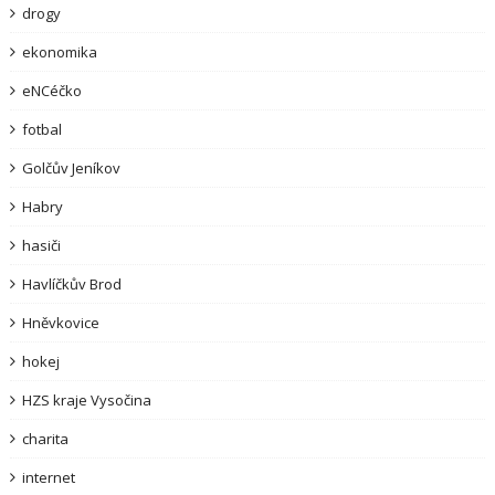
drogy
ekonomika
eNCéčko
fotbal
Golčův Jeníkov
Habry
hasiči
Havlíčkův Brod
Hněvkovice
hokej
HZS kraje Vysočina
charita
internet