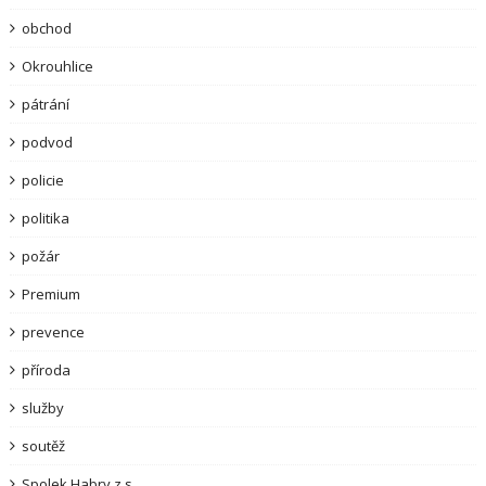
obchod
Okrouhlice
pátrání
podvod
policie
politika
požár
Premium
prevence
příroda
služby
soutěž
Spolek Habry z.s.