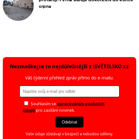
srpna
Nezmeškejte to nejdůležitější z iSVĚTELSKO.cz
Váš týdenní přehled zpráv přímo do e-mailu.
Souhlasím se
zpracováním osobních
údajů
pro zasílání novinek.
Odebírat
Vaše údaje zůstávají v bezpečí a nebudou sdíleny.