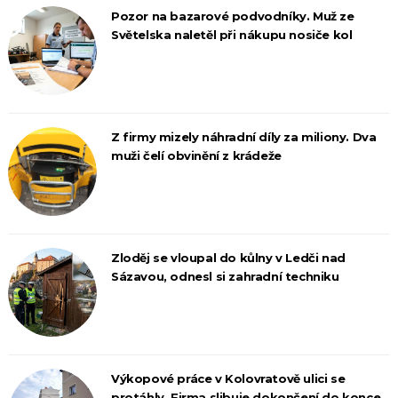
Pozor na bazarové podvodníky. Muž ze
Světelska naletěl při nákupu nosiče kol
Z firmy mizely náhradní díly za miliony. Dva
muži čelí obvinění z krádeže
Zloděj se vloupal do kůlny v Ledči nad
Sázavou, odnesl si zahradní techniku
Výkopové práce v Kolovratově ulici se
protáhly. Firma slibuje dokončení do konce