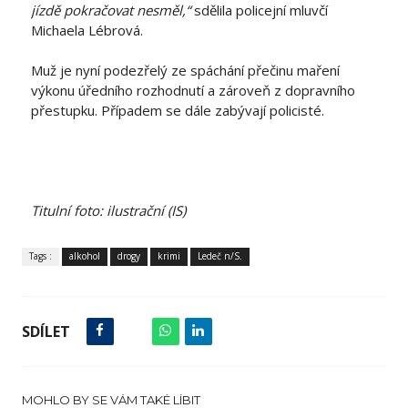
jízdě pokračovat nesměl,“
sdělila policejní mluvčí
Michaela Lébrová.
Muž je nyní podezřelý ze spáchání přečinu maření
výkonu úředního rozhodnutí a zároveň z dopravního
přestupku. Případem se dále zabývají policisté.
Titulní foto: ilustrační (IS)
Tags :
alkohol
drogy
krimi
Ledeč n/S.
SDÍLET
MOHLO BY SE VÁM TAKÉ LÍBIT