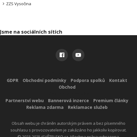
ZZS Vysočina
Jsme na sociálních sítích
Užitečné odkazy
GDPR
Obchodní podmínky
Podpora spolků
Kontakt
Obchod
Reklama pro vás
Partnerství webu
Bannerová inzerce
Premium články
Reklama zdarma
Reklamace služeb
Obsah webu je chráněn autorským právem a bez písemného
souhlasu s provozovatelem je zakázáno ho jakkoliv kopírovat.
© 2023-2025 iSVĚTELSKO.cz. Všechna práva vyhrazena.