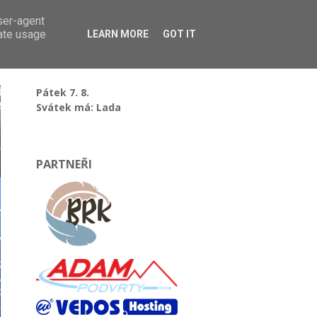
user-agent
rate usage
LEARN MORE
GOT IT
Pátek 7. 8.
Svátek má: Lada
PARTNEŘI