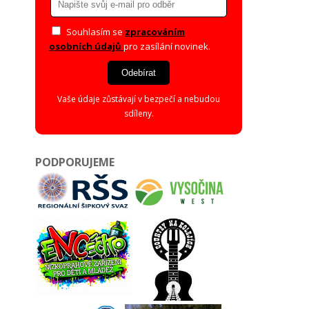
Souhlasím se
zpracováním
osobních údajů
pro zasílání novinek.
Odebírat
Vaše údaje zůstávají v bezpečí a nebudou
sdíleny.
PODPORUJEME