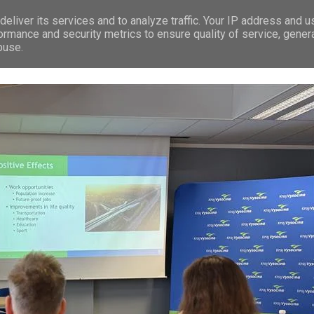
eliver its services and to analyze traffic. Your IP address and 
RÁVY
LEDEČ N/S.
PREMIUM
TIP NA VÝLET
REKLAMA
ormance and security metrics to ensure quality of service, gene
buse.