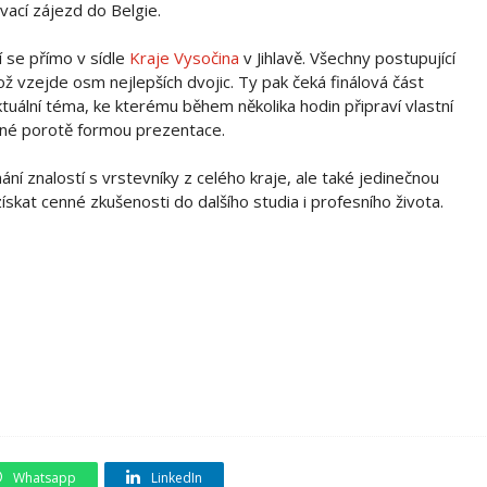
ací zájezd do Belgie.
í se přímo v sídle
Kraje Vysočina
v Jihlavě. Všechny postupující
ž vzejde osm nejlepších dvojic. Ty pak čeká finálová část
tuální téma, ke kterému během několika hodin připraví vlastní
rné porotě formou prezentace.
í znalostí s vrstevníky z celého kraje, ale také jedinečnou
získat cenné zkušenosti do dalšího studia i profesního života.
Whatsapp
LinkedIn