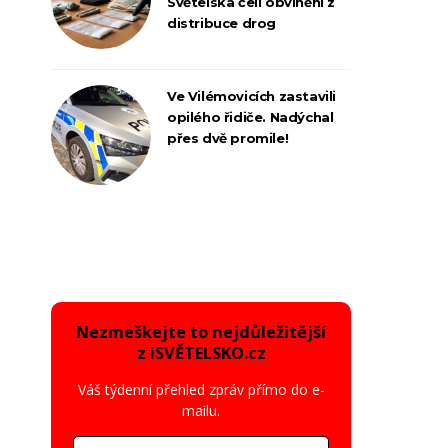
Světelska čelí obvinění z
distribuce drog
Ve Vilémovicích zastavili
opilého řidiče. Nadýchal
přes dvě promile!
Nezmeškejte to nejdůležitější
z iSVĚTELSKO.cz
Váš týdenní přehled zpráv přímo do e-
mailu.