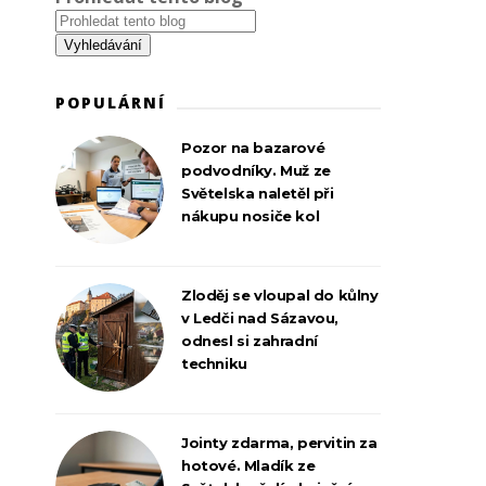
POPULÁRNÍ
Pozor na bazarové
podvodníky. Muž ze
Světelska naletěl při
nákupu nosiče kol
Zloděj se vloupal do kůlny
v Ledči nad Sázavou,
odnesl si zahradní
techniku
Jointy zdarma, pervitin za
hotové. Mladík ze