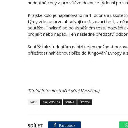
hodnotné ceny a pro vítěze dokonce týdenní poznáv
Krajské kolo je naplánováno na 1. dubna a uskutečn
týmy zde nejprve absolvují rozřazovací test, z něho
soutěže. Finalisté se po úspěšném testu dozvědí ak
projekt nebo nápad. Ten následně představí odbo
Soutěž tak studentům nabízí nejen možnost porovnán
příležitost nahlédnout blíže do fungování Evropy a 
Titulní foto: ilustrační (Kraj Vysočina)
Tags :
Kraj Vysočina
soutěž
Školství
SDÍLET
Facebook
sdílet na X