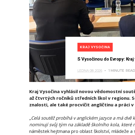
KRAJ VYSOČINA
S Vysočinou do Evropy: Kraj
LEDNA 08, 2026
1 MINUTE
READ
Kraj Vysočina vyhlásil novou vědomostní soutě
až čtvrtých ročníků středních škol v regionu. 
znalosti, ale také procvičit angličtinu a práci 
„Celá soutěž probíhá v anglickém jazyce a má dvě ko
nominují svůj tým na základě školního kola, které
náměstek hejtmana pro oblast školství, mládeže a 