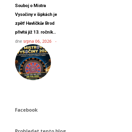
Souboj o Mistra
Vysočiny v šipkách je
zpět! Havlíčkův Brod
přivítá již 13. ročník...
dne
srpna 06, 2026
Facebook
Prohledat tento blog