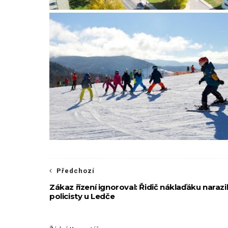
Předchozí
Zákaz řízení ignoroval: Řidič náklaďáku narazi
policisty u Ledče