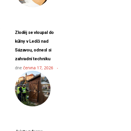
Zloděj se vloupal do
kůlny v Ledči nad
Sázavou, odnesl si
zahradní techniku
dne
června 17, 2026