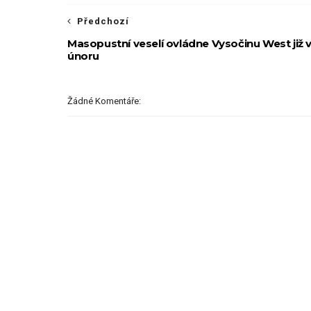
Předchozí
Masopustní veselí ovládne Vysočinu West již 
únoru
Žádné Komentáře: