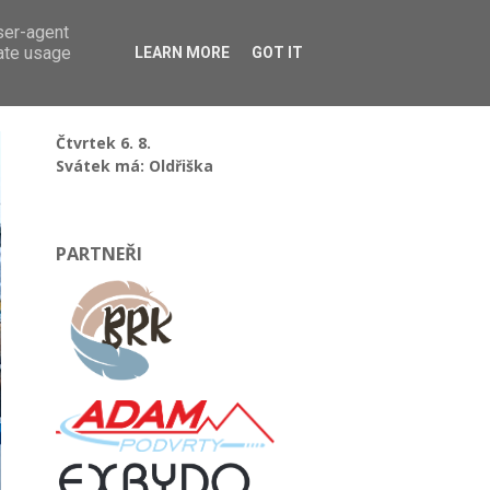
user-agent
rate usage
LEARN MORE
GOT IT
Čtvrtek 6. 8.
Svátek má: Oldřiška
PARTNEŘI