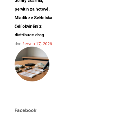
Jointy zdarma,
pervitin za hotové.
Mladík ze Světelska
čelí obvinění z
distribuce drog
dne
června 17, 2026
Facebook