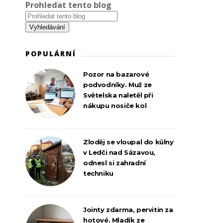
Prohledat tento blog
POPULÁRNÍ
Pozor na bazarové
podvodníky. Muž ze
Světelska naletěl při
nákupu nosiče kol
Zloděj se vloupal do kůlny
v Ledči nad Sázavou,
odnesl si zahradní
techniku
Jointy zdarma, pervitin za
hotové. Mladík ze