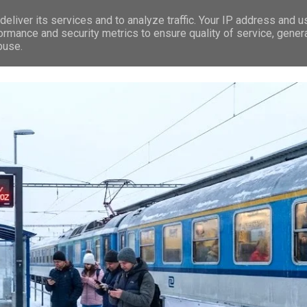
eliver its services and to analyze traffic. Your IP address and 
RÁVY
LEDEČ N/S.
PREMIUM
TIP NA VÝLET
REKLAMA
ormance and security metrics to ensure quality of service, gene
buse.