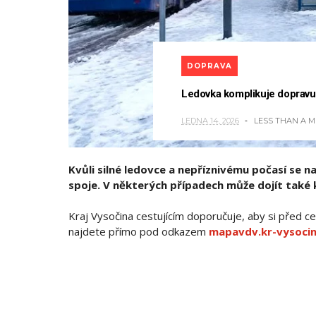
DOPRAVA
Ledovka komplikuje dopravu n
LEDNA 14, 2026
LESS THAN A 
Kvůli silné ledovce a nepříznivému počasí se 
spoje. V některých případech může dojít také k
Kraj Vysočina cestujícím doporučuje, aby si před ces
najdete přímo pod odkazem
mapavdv.kr-vysocin