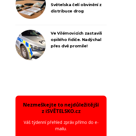
Světelska čelí obvinění z
distribuce drog
Ve Vilémovicích zastavili
opilého řidiče. Nadýchal
přes dvě promile!
Nezmeškejte to nejdůležitější
z iSVĚTELSKO.cz
Váš týdenní přehled zpráv přímo do e-
mailu.