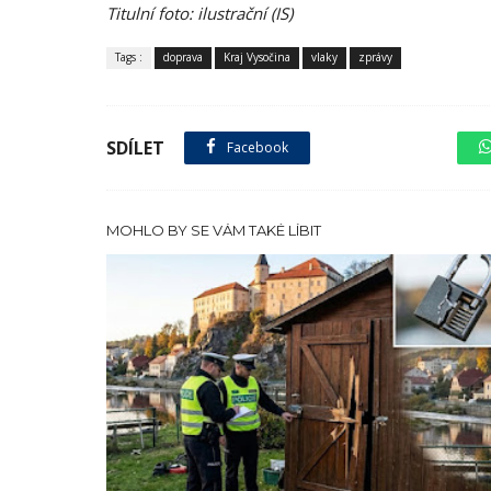
Titulní foto: ilustrační (IS)
Tags :
doprava
Kraj Vysočina
vlaky
zprávy
SDÍLET
Facebook
sdílet na X
MOHLO BY SE VÁM TAKÉ LÍBIT