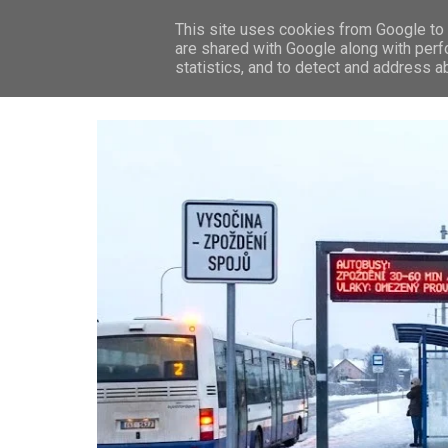
This site uses cookies from Google to d
ZP
are shared with Google along with perf
statistics, and to detect and address a