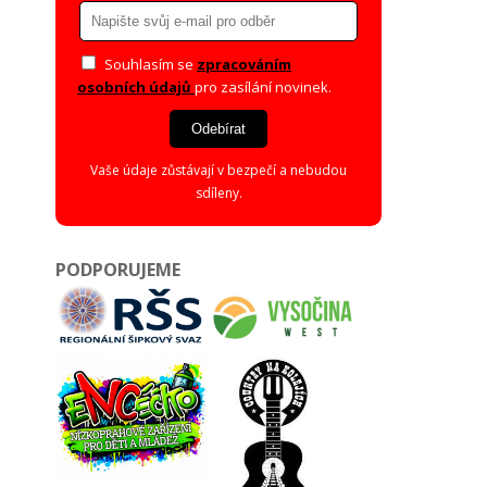
Souhlasím se
zpracováním
osobních údajů
pro zasílání novinek.
Odebírat
Vaše údaje zůstávají v bezpečí a nebudou
sdíleny.
PODPORUJEME