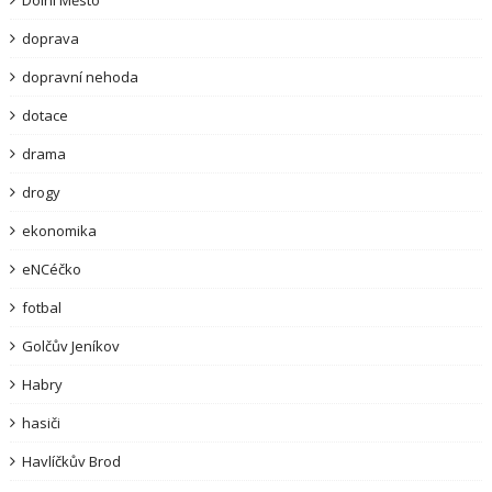
Dolní Město
doprava
dopravní nehoda
dotace
drama
drogy
ekonomika
eNCéčko
fotbal
Golčův Jeníkov
Habry
hasiči
Havlíčkův Brod