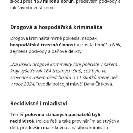
škodu přes
153 milionů korun
, především podvody a
falešnými investicemi.
Drogová a hospodářská kriminalita
Drogová kriminalita mírně poklesla, naopak
hospodářská trestná činnost
vzrostla téměř o 8 %,
zejména podvody a daňové delikty.
„Na úseku drogové kriminality loni policisté v našem
kraji vyšetřovali 164 trestných činů, což bylo ve
srovnání s rokem předchozím o 11 skutků méně než
v roce 2024,“
uvedla policejní mluvčí Dana Čírtková.
Recidivisté i mladiství
Téměř
polovina stíhaných pachatelů byli
recidivisté
. Policie řešila také provinění mladistvých a
dětí, především majetkovou a násilnou kriminalitu.