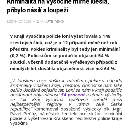
Kriminalita na Vysočině mírně klesla,
přibylo násilí a loupeží
LEDNA 27, 2026
2 MINUTE
READ
V Kraji Vysočina policie loni vyšetřovala 5 148
trestných činů, což je o 12 případů méně než rok
předtím. Pokles kriminality byl tedy jen minimální
(0,2 %). Policistům se podařilo objasnit 54 %
skutků, včetně dodatečně vyřešených případů z
minulých let dosáhla objasněnost více než 64 %.
„V loňském roce došlo k mírnému poklesu nápadu
kriminality v našem kraji. Trestnou činnost se nám také
dařilo úspěšně objasňovat. Loni se nám v kraji podařilo
dosáhnout objasněnosti
54 procent
a těmito výsledky
se tak Kraj Vysočina opětovně zařadil mezi
nejbezpečnější regiony v rámci celé České
republiky,“
komentoval dosažené výsledky plk. Mgr.
Pavel Peňáz, náměstek ředitele pro službu kriminální
policie a vyšetřování Krajského ředitelství policie kraje
Vysočina.