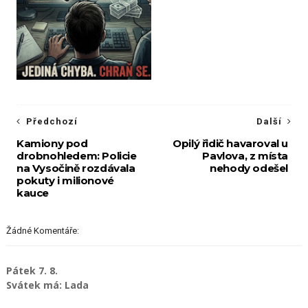
Předchozí
Další
Kamiony pod
Opilý řidič havaroval u
drobnohledem: Policie
Pavlova, z místa
na Vysočině rozdávala
nehody odešel
pokuty i milionové
kauce
Žádné Komentáře:
Pátek 7. 8.
Svátek má: Lada