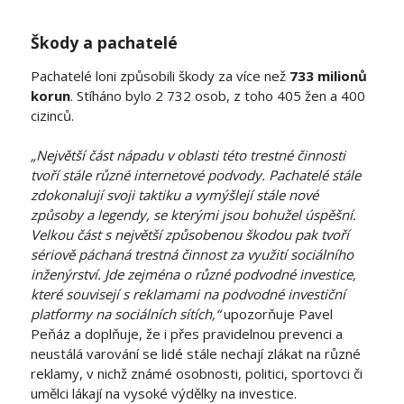
Škody a pachatelé
Pachatelé loni způsobili škody za více než
733 milionů
korun
. Stíháno bylo 2 732 osob, z toho 405 žen a 400
cizinců.
„Největší část nápadu v oblasti této trestné činnosti
tvoří stále různé internetové podvody. Pachatelé stále
zdokonalují svoji taktiku a vymýšlejí stále nové
způsoby a legendy, se kterými jsou bohužel úspěšní.
Velkou část s největší způsobenou škodou pak tvoří
sériově páchaná trestná činnost za využití sociálního
inženýrství. Jde zejména o různé podvodné investice,
které souvisejí s reklamami na podvodné investiční
platformy na sociálních sítích,“
upozorňuje Pavel
Peňáz a doplňuje, že i přes pravidelnou prevenci a
neustálá varování se lidé stále nechají zlákat na různé
reklamy, v nichž známé osobnosti, politici, sportovci či
umělci lákají na vysoké výdělky na investice.