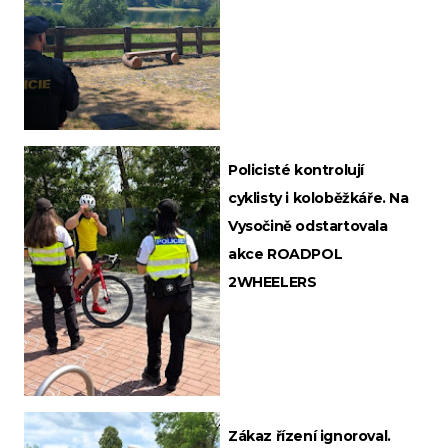
Policisté kontrolují
cyklisty i koloběžkáře. Na
Vysočině odstartovala
akce ROADPOL
2WHEELERS
Zákaz řízení ignoroval.