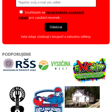
Souhlasím se
zpracováním osobních
údajů
pro zasílání novinek.
Odebírat
Vaše údaje zůstávají v bezpečí a nebudou sdíleny.
PODPORUJEME