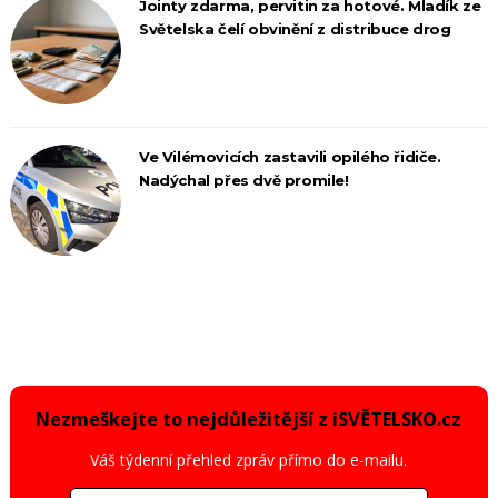
Jointy zdarma, pervitin za hotové. Mladík ze
Světelska čelí obvinění z distribuce drog
Ve Vilémovicích zastavili opilého řidiče.
Nadýchal přes dvě promile!
Nezmeškejte to nejdůležitější z iSVĚTELSKO.cz
Váš týdenní přehled zpráv přímo do e-mailu.