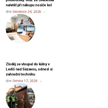
podvodníky. Muž ze Světelska
naletěl při nákupu nosiče kol
dne
července 24, 2026
Zloděj se vloupal do kůlny v
Ledči nad Sázavou, odnesl si
zahradní techniku
dne
června 17, 2026