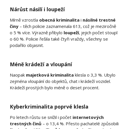
Nárůst násilí i loupeží
Mírně vzrostla
obecná kriminalita
i
násilné trestné
činy
– těch policie zaznamenala 613, což je meziročně
o 5 % více. Výrazně přibylo
loupeží
, jejich počet stoupl
o 60 %. Policie řešila také čtyři vraždy, všechny se
podařilo objasnit.
Méně krádeží a vloupání
Naopak
majetková kriminalita
klesla o 3,3 %. Ubylo
zejména vloupání do objektů, chat i krádeží vozidel.
Krádeží prostých bylo méně o deset procent.
Kyberkriminalita poprvé klesla
Po letech růstu se snížil i počet
internetových
trestných činů
– o 13,4 %. Přesto pachatelé způsobili