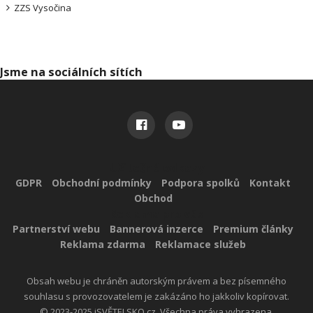
ZZS Vysočina
Jsme na sociálních sítích
Užitečné odkazy
GDPR
Obchodní podmínky
Podpora spolků
Kontakt
Obchod
Reklama pro vás
Partnerství webu
Bannerová inzerce
Premium články
Reklama zdarma
Reklamace služeb
Obsah webu je chráněn autorským právem a bez písemného
souhlasu s provozovatelem je zakázáno ho jakkoliv kopírovat.
© 2023-2025 iSVĚTELSKO.cz. Všechna práva vyhrazena.