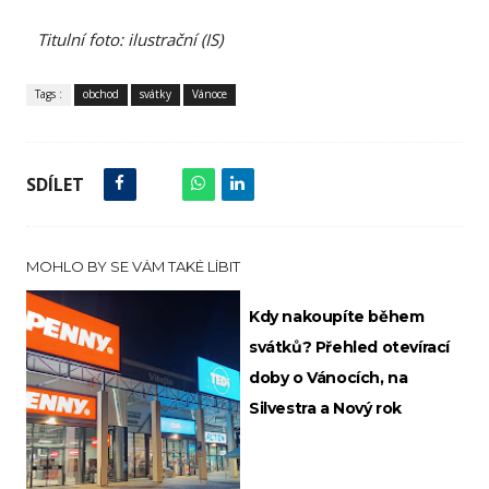
Titulní foto: ilustrační (IS)
Tags :
obchod
svátky
Vánoce
SDÍLET
MOHLO BY SE VÁM TAKÉ LÍBIT
Kdy nakoupíte během
svátků? Přehled otevírací
doby o Vánocích, na
Silvestra a Nový rok