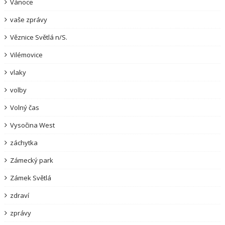
Vánoce
vaše zprávy
Věznice Světlá n/S.
Vilémovice
vlaky
volby
Volný čas
Vysočina West
záchytka
Zámecký park
Zámek Světlá
zdraví
zprávy