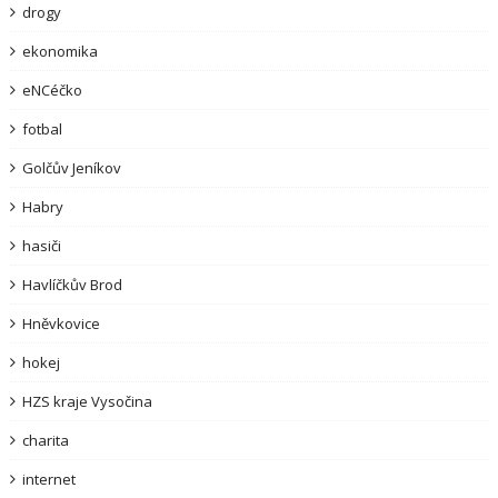
drogy
ekonomika
eNCéčko
fotbal
Golčův Jeníkov
Habry
hasiči
Havlíčkův Brod
Hněvkovice
hokej
HZS kraje Vysočina
charita
internet