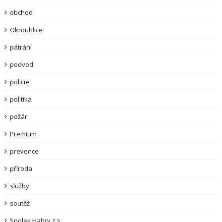
obchod
Okrouhlice
pátrání
podvod
policie
politika
požár
Premium
prevence
příroda
služby
soutěž
Spolek Habry z.s.