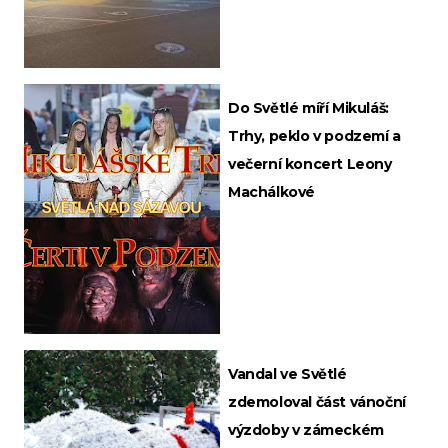
Do Světlé míří Mikuláš:
Trhy, peklo v podzemí a
večerní koncert Leony
Machálkové
Vandal ve Světlé
zdemoloval část vánoční
výzdoby v zámeckém