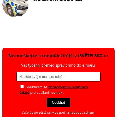
Nezmeškejte to nejdůležitější z iSVĚTELSKO.cz
Váš týdenní přehled zpráv přímo do e-mailu.
Souhlasím se
zpracováním osobních
údajů
pro zasílání novinek.
Odebírat
Vaše údaje zůstávají v bezpečí a nebudou sdíleny.