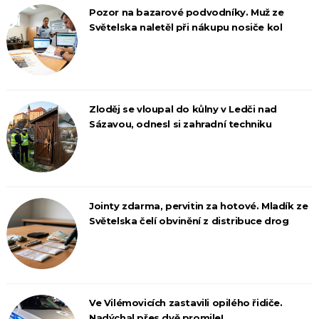
Pozor na bazarové podvodníky. Muž ze
Světelska naletěl při nákupu nosiče kol
Zloděj se vloupal do kůlny v Ledči nad
Sázavou, odnesl si zahradní techniku
Jointy zdarma, pervitin za hotové. Mladík ze
Světelska čelí obvinění z distribuce drog
Ve Vilémovicích zastavili opilého řidiče.
Nadýchal přes dvě promile!