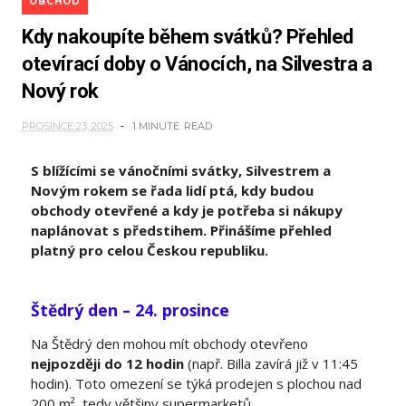
OBCHOD
Kdy nakoupíte během svátků? Přehled
otevírací doby o Vánocích, na Silvestra a
Nový rok
PROSINCE 23, 2025
1 MINUTE
READ
S blížícími se vánočními svátky, Silvestrem a
Novým rokem se řada lidí ptá, kdy budou
obchody otevřené a kdy je potřeba si nákupy
naplánovat s předstihem. Přinášíme přehled
platný pro celou Českou republiku.
Štědrý den – 24. prosince
Na Štědrý den mohou mít obchody otevřeno
nejpozději do 12 hodin
(např. Billa zavírá již v 11:45
hodin). Toto omezení se týká prodejen s plochou nad
200 m², tedy většiny supermarketů.