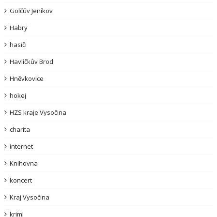
Golčův Jeníkov
Habry
hasiči
Havlíčkův Brod
Hněvkovice
hokej
HZS kraje Vysočina
charita
internet
Knihovna
koncert
Kraj Vysočina
krimi