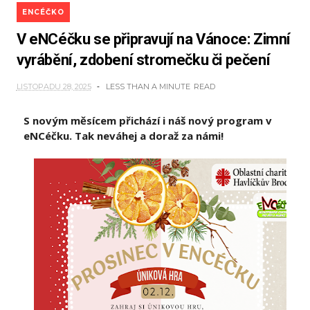
ENCÉČKO
V eNCéčku se připravují na Vánoce: Zimní
vyrábění, zdobení stromečku či pečení
LISTOPADU 28, 2025
LESS THAN A MINUTE
READ
S novým měsícem přichází i náš nový program v
eNCéčku. Tak neváhej a doraž za námi!