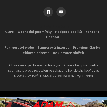
Užitečné odkazy
GDPR
Obchodní podmínky
Podpora spolků
Kontakt
Obchod
Reklama pro vás
Partnerství webu
Bannerová inzerce
Premium články
Reklama zdarma
Reklamace služeb
Obsah webu je chráněn autorským právem a bez písemného
souhlasu s provozovatelem je zakázáno ho jakkoliv kopírovat.
© 2023-2025 iSVĚTELSKO.cz. Všechna práva vyhrazena.
×
Created By
themexpose