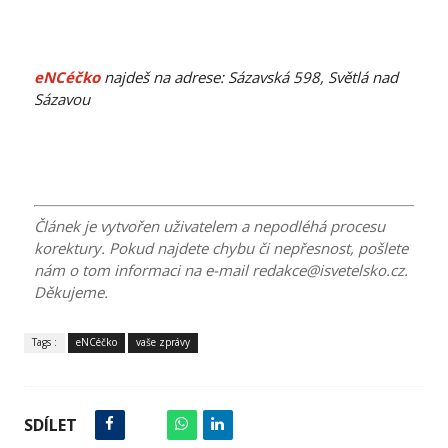
eNCéčko
najdeš na adrese: Sázavská 598, Světlá nad
Sázavou
Článek je vytvořen uživatelem a nepodléhá procesu
korektury. Pokud najdete chybu či nepřesnost, pošlete
nám o tom informaci na e-mail redakce@isvetelsko.cz.
Děkujeme.
Tags :
eNCéčko
vaše zprávy
SDÍLET