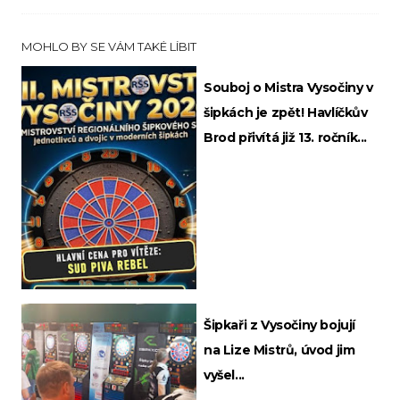
MOHLO BY SE VÁM TAKÉ LÍBIT
Souboj o Mistra Vysočiny v
šipkách je zpět! Havlíčkův
Brod přivítá již 13. ročník...
Šipkaři z Vysočiny bojují
na Lize Mistrů, úvod jim
vyšel...