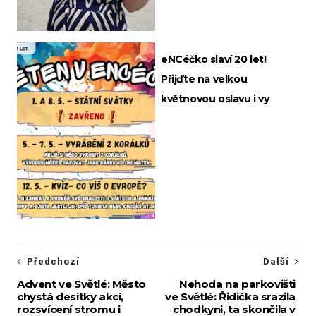
eNCéčko slaví 20 let!
Přijďte na velkou
květnovou oslavu i vy
Předchozí
Další
Advent ve Světlé: Město
Nehoda na parkovišti
chystá desítky akcí,
ve Světlé: Řidička srazila
rozsvícení stromu i
chodkyni, ta skončila v