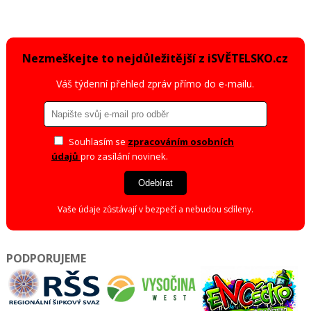
Nezmeškejte to nejdůležitější z iSVĚTELSKO.cz
Váš týdenní přehled zpráv přímo do e-mailu.
Souhlasím se
zpracováním osobních
údajů
pro zasílání novinek.
Odebírat
Vaše údaje zůstávají v bezpečí a nebudou sdíleny.
PODPORUJEME