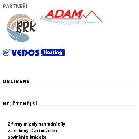
PARTNEŘI
OBLÍBENÉ
NEJČTENĚJŠÍ
Z firmy mizely náhradní díly
za miliony. Dva muži čelí
obvinění z krádeže