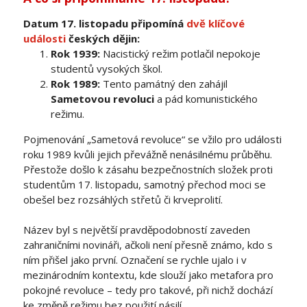
Datum 17. listopadu připomíná
dvě klíčové
události
českých dějin:
Rok 1939:
Nacistický režim potlačil nepokoje
studentů vysokých škol.
Rok 1989:
Tento památný den zahájil
Sametovou revoluci
a pád komunistického
režimu.
Pojmenování „Sametová revoluce“ se vžilo pro události
roku 1989 kvůli jejich převážně nenásilnému průběhu.
Přestože došlo k zásahu bezpečnostních složek proti
studentům 17. listopadu, samotný přechod moci se
obešel bez rozsáhlých střetů či krveprolití.
Název byl s největší pravděpodobností zaveden
zahraničními novináři, ačkoli není přesně známo, kdo s
ním přišel jako první. Označení se rychle ujalo i v
mezinárodním kontextu, kde slouží jako metafora pro
pokojné revoluce – tedy pro takové, při nichž dochází
ke změně režimu bez použití násilí.