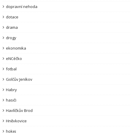
dopravní nehoda
dotace
drama
drogy
ekonomika
eNCéčko
fotbal
Golčův Jeníkov
Habry
hasiči
Havlíčkův Brod
Hněvkovice
hokej