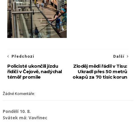
Předchozí
Další
Policisté ukončili jízdu
Zloděj mědi řádil v Tisu:
řidiči v Čejově, nadýchal
Ukradl přes 50 metrů
téměř promile
okapů za 70 tisíc korun
Žádné Komentáře:
Pondělí 10. 8.
Svátek má: Vavřinec