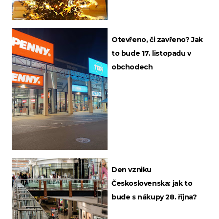
Otevřeno, či zavřeno? Jak
to bude 17. listopadu v
obchodech
Den vzniku
Československa: jak to
bude s nákupy 28. října?