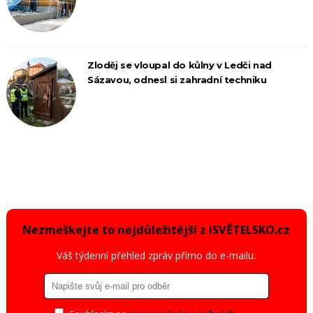
Zloděj se vloupal do kůlny v Ledči nad
Sázavou, odnesl si zahradní techniku
Nezmeškejte to nejdůležitější z iSVĚTELSKO.cz
Váš týdenní přehled zpráv přímo do e-mailu.