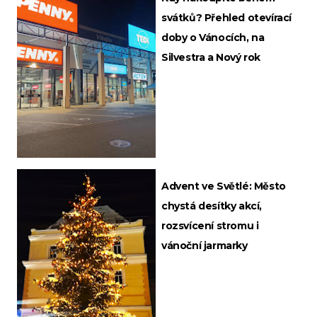
svátků? Přehled otevírací
doby o Vánocích, na
Silvestra a Nový rok
Advent ve Světlé: Město
chystá desítky akcí,
rozsvícení stromu i
vánoční jarmarky