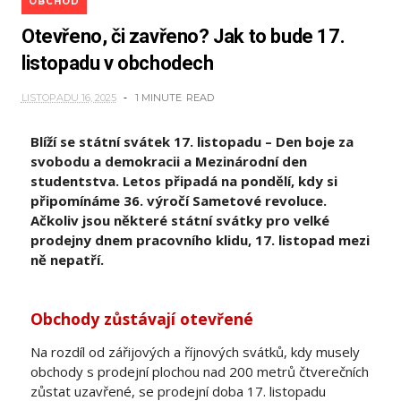
OBCHOD
Otevřeno, či zavřeno? Jak to bude 17.
listopadu v obchodech
LISTOPADU 16, 2025
1 MINUTE
READ
Blíží se státní svátek 17. listopadu – Den boje za
svobodu a demokracii a Mezinárodní den
studentstva. Letos připadá na pondělí, kdy si
připomínáme 36. výročí Sametové revoluce.
Ačkoliv jsou některé státní svátky pro velké
prodejny dnem pracovního klidu, 17. listopad mezi
ně nepatří.
Obchody zůstávají otevřené
Na rozdíl od zářijových a říjnových svátků, kdy musely
obchody s prodejní plochou nad 200 metrů čtverečních
zůstat uzavřené, se prodejní doba 17. listopadu