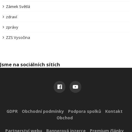
Zámek Světlá
zdraví
zprávy
ZZS Vysočina
Jsme na sociálních sítích
Užitečné odkazy
GDPR
Obchodní podmínky
Podpora spolků
Kontakt
Obchod
Reklama pro vás
Partnerství webu
Bannerová inzerce
Premium články