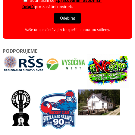
Souhlasím se
zpracováním osobních
údajů
pro zasílání novinek.
Odebírat
Vaše údaje zůstávají v bezpečí a nebudou sdíleny.
PODPORUJEME