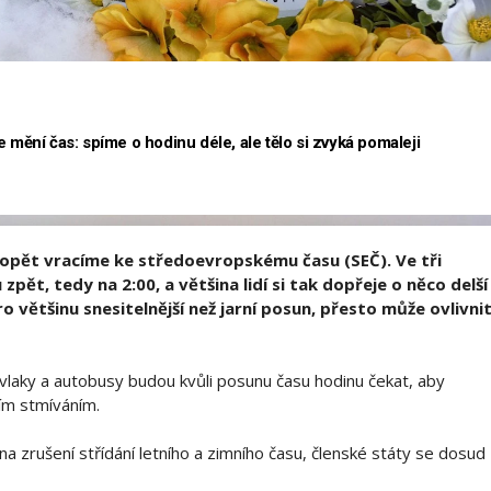
e mění čas: spíme o hodinu déle, ale tělo si zvyká pomaleji
se opět vracíme ke středoevropskému času (SEČ). Ve tři
pět, tedy na 2:00, a většina lidí si tak dopřeje o něco delší
 většinu snesitelnější než jarní posun, přesto může ovlivni
vlaky a autobusy budou kvůli posunu času hodinu čekat, aby
jším stmíváním.
na zrušení střídání letního a zimního času, členské státy se dosud