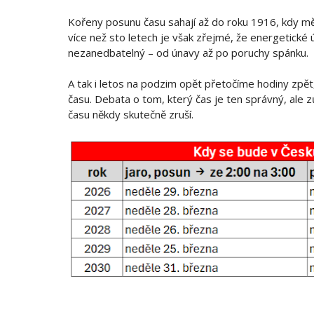
Kořeny posunu času sahají až do roku 1916, kdy měl
více než sto letech je však zřejmé, že energetické ú
nezanedbatelný – od únavy až po poruchy spánku.
A tak i letos na podzim opět přetočíme hodiny zpět,
času. Debata o tom, který čas je ten správný, ale z
času někdy skutečně zruší.