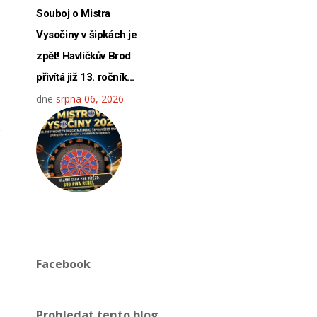
Souboj o Mistra
Vysočiny v šipkách je
zpět! Havlíčkův Brod
přivítá již 13. ročník...
dne
srpna 06, 2026
Facebook
Prohledat tento blog