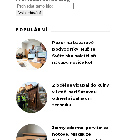
POPULÁRNÍ
Pozor na bazarové
podvodníky. Muž ze
Světelska naletěl při
nákupu nosiče kol
Zloděj se vloupal do kůlny
v Ledči nad Sázavou,
odnesl si zahradní
techniku
Jointy zdarma, pervitin za
hotové. Mladík ze