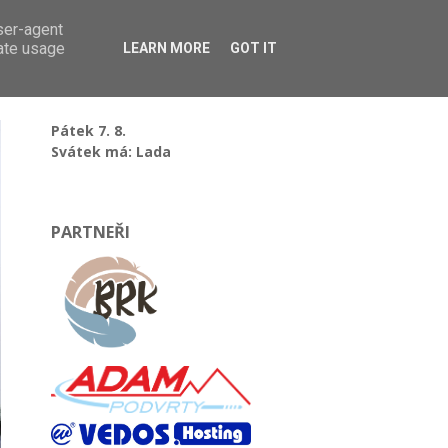
user-agent
rate usage
LEARN MORE
GOT IT
Pátek 7. 8.
Svátek má: Lada
PARTNEŘI