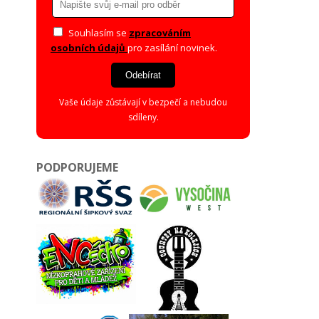
Souhlasím se
zpracováním
osobních údajů
pro zasílání novinek.
Odebírat
Vaše údaje zůstávají v bezpečí a nebudou
sdíleny.
PODPORUJEME