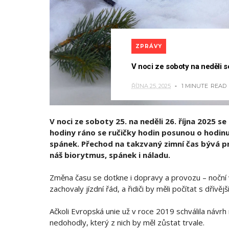
ZPRÁVY
V noci ze soboty na neděli s
ŘÍJNA 25, 2025
1 MINUTE
READ
V noci ze soboty 25. na neděli 26. října 2025 
hodiny ráno se ručičky hodin posunou o hodinu z
spánek. Přechod na takzvaný zimní čas bývá pro
náš biorytmus, spánek i náladu.
Změna času se dotkne i dopravy a provozu – noční 
zachovaly jízdní řád, a řidiči by měli počítat s dřívě
Ačkoli Evropská unie už v roce 2019 schválila návrh 
nedohodly, který z nich by měl zůstat trvale.