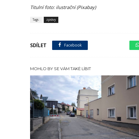
Titulní foto: ilustrační (Pixabay)
Tags :
zprávy
SDÍLET
Facebook
sdílet na X
MOHLO BY SE VÁM TAKÉ LÍBIT