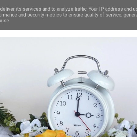
eliver its services and to analyze traffic. Your IP address and 
RÁVY
LEDEČ N/S.
PREMIUM
TIP NA VÝLET
REKLAMA
ormance and security metrics to ensure quality of service, gene
buse.