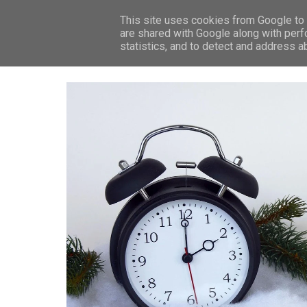
This site uses cookies from Google to d
ZP
are shared with Google along with perf
statistics, and to detect and address a