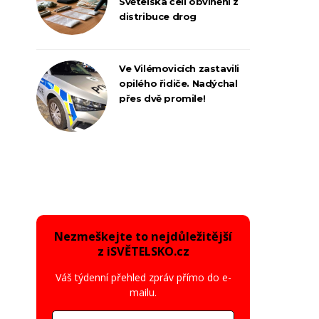
Světelska čelí obvinění z
distribuce drog
Ve Vilémovicích zastavili
opilého řidiče. Nadýchal
přes dvě promile!
Nezmeškejte to nejdůležitější
z iSVĚTELSKO.cz
Váš týdenní přehled zpráv přímo do e-
mailu.