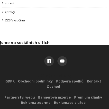
zdraví
zprávy
ZZS Vysočina
Jsme na sociálních sítích
Užitečné odkazy
GDPR
Obchodní podmínky
Podpora spolků
Kontakt
Obchod
Reklama pro vás
Partnerství webu
Bannerová inzerce
Premium články
Reklama zdarma
Reklamace služeb