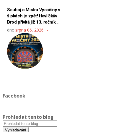
Souboj o Mistra Vysočiny v
šipkách je zpět! Havlíčkův
Brod přivítá již 13. ročník...
dne
srpna 06, 2026
Facebook
Prohledat tento blog