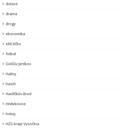
dotace
drama
drogy
ekonomika
eNCéčko
fotbal
Golčův Jeníkov
Habry
hasiči
Havlíčkův Brod
Hněvkovice
hokej
HZS kraje Vysočina