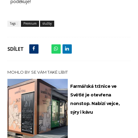
poděkuje!
Tags :
Premium
služby
SDÍLET
MOHLO BY SE VÁM TAKÉ LÍBIT
Farmářská tržnice ve
Světlé je otevřena
nonstop. Nabízí vejce,
sýry i kávu