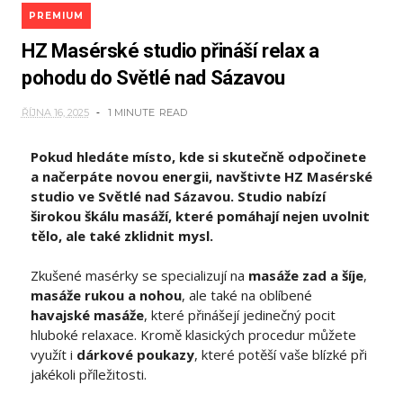
PREMIUM
HZ Masérské studio přináší relax a
pohodu do Světlé nad Sázavou
ŘÍJNA 16, 2025
1 MINUTE
READ
Pokud hledáte místo, kde si skutečně odpočinete
a načerpáte novou energii, navštivte HZ Masérské
studio ve Světlé nad Sázavou. Studio nabízí
širokou škálu masáží, které pomáhají nejen uvolnit
tělo, ale také zklidnit mysl.
Zkušené masérky se specializují na
masáže zad a šíje
,
masáže rukou a nohou
, ale také na oblíbené
havajské masáže
, které přinášejí jedinečný pocit
hluboké relaxace. Kromě klasických procedur můžete
využít i
dárkové poukazy
, které potěší vaše blízké při
jakékoli příležitosti.