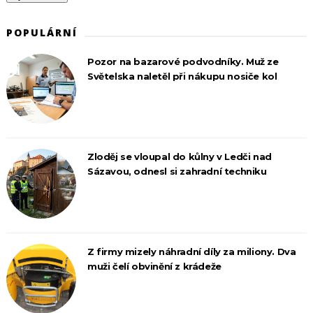
POPULÁRNÍ
Pozor na bazarové podvodníky. Muž ze
Světelska naletěl při nákupu nosiče kol
Zloděj se vloupal do kůlny v Ledči nad
Sázavou, odnesl si zahradní techniku
Z firmy mizely náhradní díly za miliony. Dva
muži čelí obvinění z krádeže