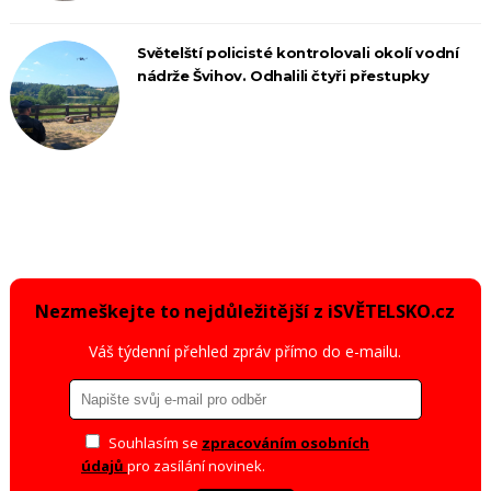
Světelští policisté kontrolovali okolí vodní
nádrže Švihov. Odhalili čtyři přestupky
Nezmeškejte to nejdůležitější z iSVĚTELSKO.cz
Váš týdenní přehled zpráv přímo do e-mailu.
Souhlasím se
zpracováním osobních
údajů
pro zasílání novinek.