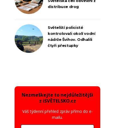
Světelska čelí obvinění z
distribuce drog
Světelští policisté
kontrolovali okolí vodní
nádrže Švihov. Odhalili
čtyři přestupky
Nezmeškejte to nejdůležitější
z iSVĚTELSKO.cz
Váš týdenní přehled zpráv přímo do e-
mailu.