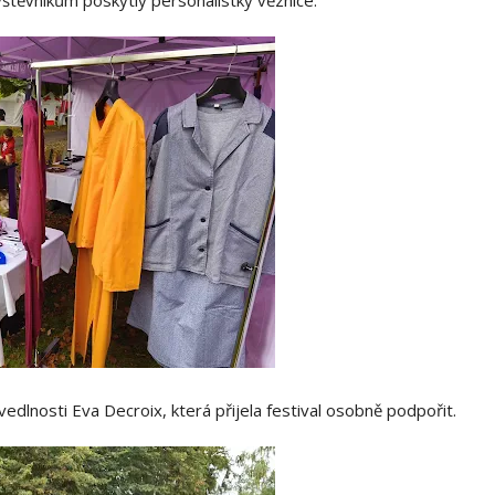
štěvníkům poskytly personalistky věznice.
edlnosti Eva Decroix, která přijela festival osobně podpořit.