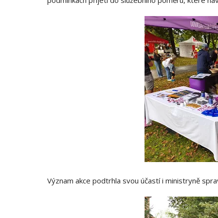
podmínkách přijetí do služebního poměru, které náv
Význam akce podtrhla svou účastí i ministryně sprav