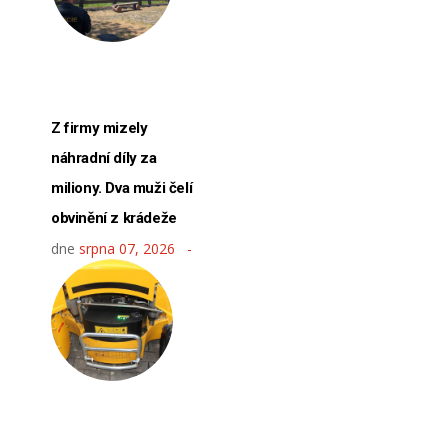
Z firmy mizely
náhradní díly za
miliony. Dva muži čelí
obvinění z krádeže
dne
srpna 07, 2026