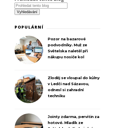
POPULÁRNÍ
Pozor na bazarové
podvodníky. Muž ze
Světelska naletěl při
nákupu nosiče kol
Zloděj se vloupal do kůlny
v Ledči nad Sázavou,
odnesl si zahradní
techniku
Jointy zdarma, pervitin za
hotové. Mladík ze