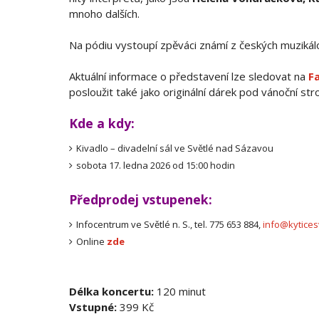
mnoho dalších.
Na pódiu vystoupí zpěváci známí z českých muzikálo
Aktuální informace o představení lze sledovat na
F
posloužit také jako originální dárek pod vánoční st
Kde a kdy:
Kivadlo – divadelní sál ve Světlé nad Sázavou
sobota 17. ledna 2026 od 15:00 hodin
Předprodej vstupenek:
Infocentrum ve Světlé n. S., tel. 775 653 884,
info@kytices
Online
zde
Délka koncertu:
120 minut
Vstupné:
399 Kč