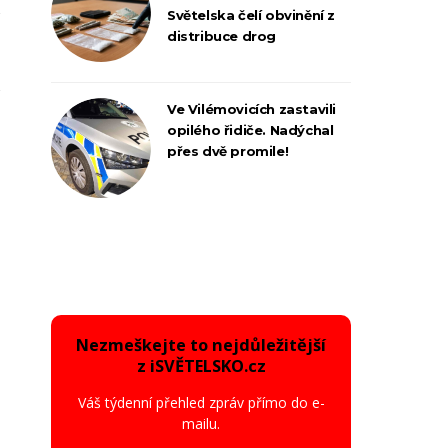
Světelska čelí obvinění z
distribuce drog
Ve Vilémovicích zastavili
opilého řidiče. Nadýchal
přes dvě promile!
Nezmeškejte to nejdůležitější
z iSVĚTELSKO.cz
Váš týdenní přehled zpráv přímo do e-
mailu.