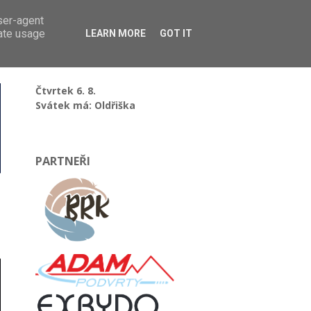
user-agent
rate usage
LEARN MORE
GOT IT
Čtvrtek 6. 8.
Svátek má: Oldřiška
PARTNEŘI