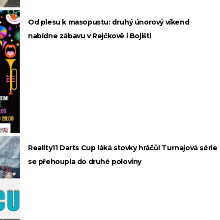
Od plesu k masopustu: druhý únorový víkend
nabídne zábavu v Rejčkově i Bojišti
Reality11 Darts Cup láká stovky hráčů! Turnajová série
se přehoupla do druhé poloviny