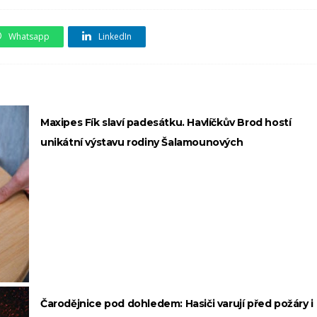
Whatsapp
LinkedIn
Maxipes Fík slaví padesátku. Havlíčkův Brod hostí
unikátní výstavu rodiny Šalamounových
Čarodějnice pod dohledem: Hasiči varují před požáry i