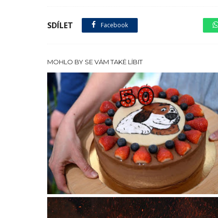
SDÍLET
Facebook
sdílet na X
MOHLO BY SE VÁM TAKÉ LÍBIT