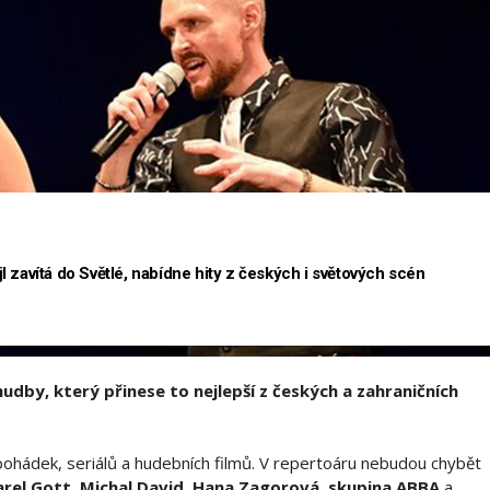
 zavítá do Světlé, nabídne hity z českých i světových scén
hudby, který přinese to nejlepší z českých a zahraničních
ohádek, seriálů a hudebních filmů. V repertoáru nebudou chybět
rel Gott, Michal David, Hana Zagorová, skupina ABBA
a