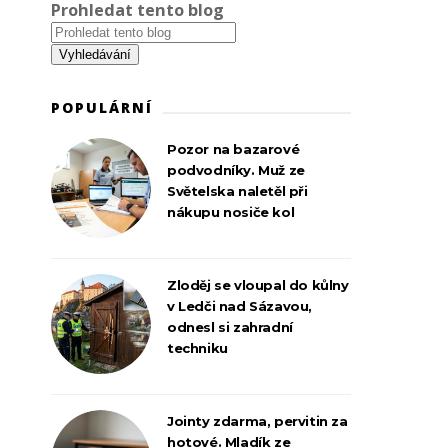
Prohledat tento blog
POPULÁRNÍ
Pozor na bazarové
podvodníky. Muž ze
Světelska naletěl při
nákupu nosiče kol
Zloděj se vloupal do kůlny
v Ledči nad Sázavou,
odnesl si zahradní
techniku
Jointy zdarma, pervitin za
hotové. Mladík ze