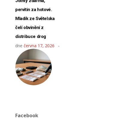
Jointy zdarma,
pervitin za hotové.
Mladík ze Světelska
čelí obvinění z
distribuce drog
dne
června 17, 2026
Facebook