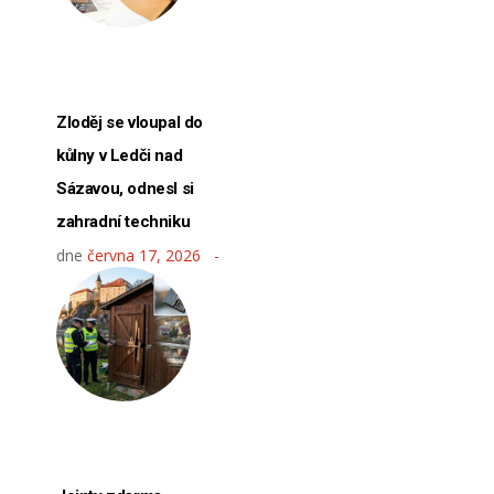
Zloděj se vloupal do
kůlny v Ledči nad
Sázavou, odnesl si
zahradní techniku
dne
června 17, 2026