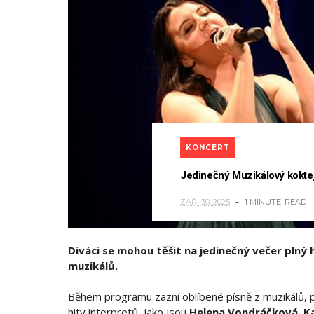
KONCERT
Jedinečný Muzikálový koktejl
ZÁŘÍ 30, 2025
1 MINUTE
READ
Diváci se mohou těšit na jedinečný večer plný 
muzikálů.
Během programu zazní oblíbené písně z muzikálů, p
hity interpretů, jako jsou
Helena Vondráčková, Ka