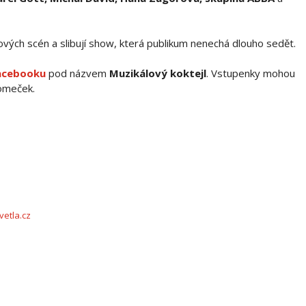
vých scén a slibují show, která publikum nenechá dlouho sedět.
acebooku
pod názvem
Muzikálový koktejl
. Vstupenky mohou
romeček.
vetla.cz