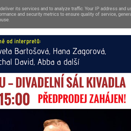
eliver its services and to analyze traffic. Your IP address and 
RÁVY
LEDEČ N/S.
PREMIUM
TIP NA VÝLET
REKLAMA
ormance and security metrics to ensure quality of service, gene
buse.