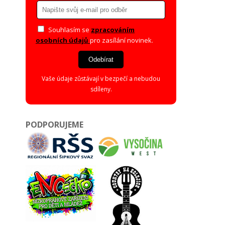
Souhlasím se
zpracováním
osobních údajů
pro zasílání novinek.
Odebírat
Vaše údaje zůstávají v bezpečí a nebudou
sdíleny.
PODPORUJEME