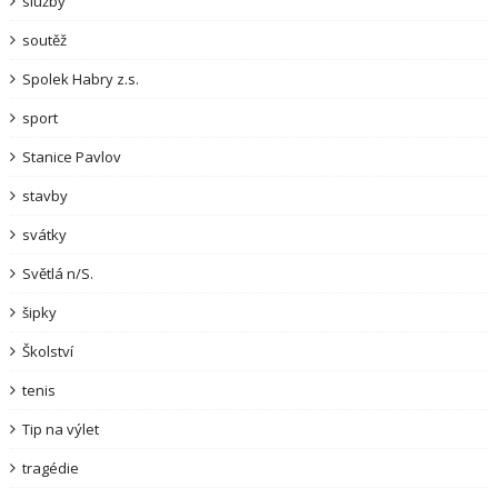
služby
soutěž
Spolek Habry z.s.
sport
Stanice Pavlov
stavby
svátky
Světlá n/S.
šipky
Školství
tenis
Tip na výlet
tragédie