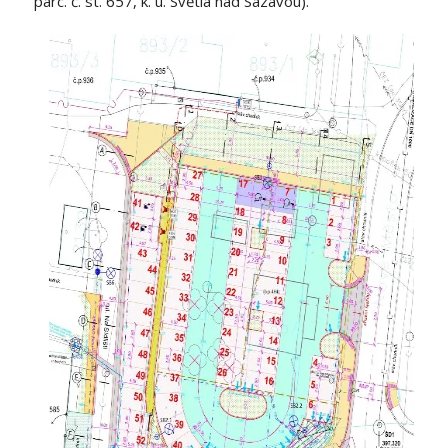
parc. č. st. 657, k. ú. Světlá nad Sázavou).