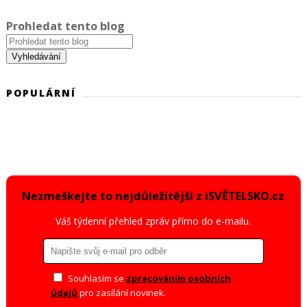
Prohledat tento blog
POPULÁRNÍ
Nezmeškejte to nejdůležitější z iSVĚTELSKO.cz
Váš týdenní přehled zpráv přímo do e-mailu.
Souhlasím se
zpracováním osobních
údajů
pro zasílání novinek.