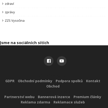
zdraví
zprávy
ZZS Vysočina
Jsme na sociálních sítích
Užitečné odkazy
GDPR
Obchodní podmínky
Podpora spolků
Kontakt
Obchod
Reklama pro vás
Partnerství webu
Bannerová inzerce
Premium články
Reklama zdarma
Reklamace služeb