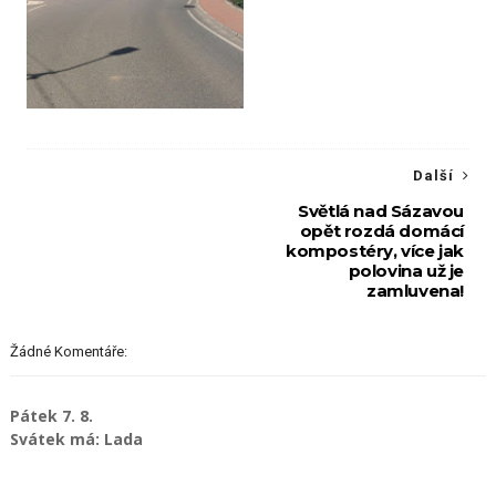
Další
Světlá nad Sázavou
opět rozdá domácí
kompostéry, více jak
polovina už je
zamluvena!
Žádné Komentáře:
Pátek 7. 8.
Svátek má: Lada