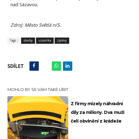
nad Sázavou.
Zdroj: Město Světlá n/S.
Tags :
stavby
uzavírka
zprávy
SDÍLET
MOHLO BY SE VÁM TAKÉ LÍBIT
Z firmy mizely náhradní
díly za miliony. Dva muži
čelí obvinění z krádeže