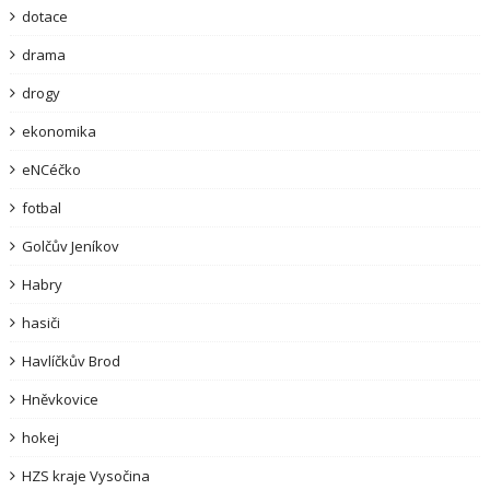
dotace
drama
drogy
ekonomika
eNCéčko
fotbal
Golčův Jeníkov
Habry
hasiči
Havlíčkův Brod
Hněvkovice
hokej
HZS kraje Vysočina