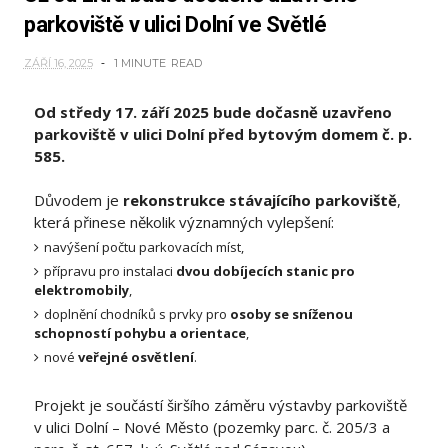
parkoviště v ulici Dolní ve Světlé
ZÁŘÍ 16, 2025
1 MINUTE
READ
Od středy 17. září 2025 bude dočasně uzavřeno
parkoviště v ulici Dolní před bytovým domem č. p.
585.
Důvodem je
rekonstrukce stávajícího parkoviště
,
která přinese několik významných vylepšení:
navýšení počtu parkovacích míst,
přípravu pro instalaci
dvou dobíjecích stanic pro
elektromobily
,
doplnění chodníků s prvky pro
osoby se sníženou
schopností pohybu a orientace
,
nové
veřejné osvětlení
.
Projekt je součástí širšího záměru výstavby parkoviště
v ulici Dolní – Nové Město (pozemky parc. č. 205/3 a