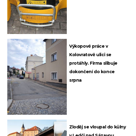
Výkopové práce v
Kolovratově ulici se
protáhly. Firma slibuje
dokončení do konce
srpna
Zloděj se vloupal do kůlny
v Ledči nad Sázavou,