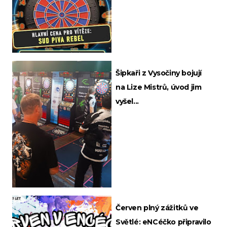
Šipkaři z Vysočiny bojují
na Lize Mistrů, úvod jim
vyšel...
Červen plný zážitků ve
Světlé: eNCéčko připravilo