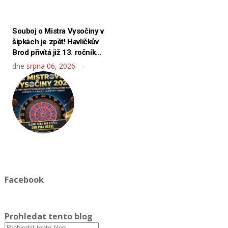
Souboj o Mistra Vysočiny v
šipkách je zpět! Havlíčkův
Brod přivítá již 13. ročník...
dne
srpna 06, 2026
Facebook
Prohledat tento blog