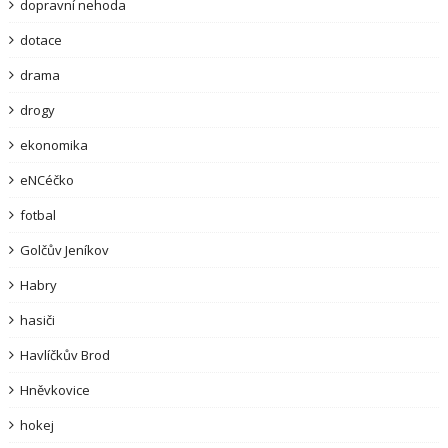
dopravní nehoda
dotace
drama
drogy
ekonomika
eNCéčko
fotbal
Golčův Jeníkov
Habry
hasiči
Havlíčkův Brod
Hněvkovice
hokej