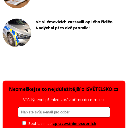
Ve Vilémovicích zastavili opilého řidiče.
Nadýchal přes dvě promile!
Nezmeškejte to nejdůležitější z iSVĚTELSKO.cz
Váš týdenní přehled zpráv přímo do e-mailu.
Souhlasím se
zpracováním osobních