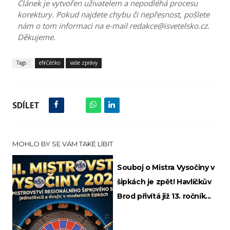
Článek je vytvořen uživatelem a nepodléhá procesu
korektury. Pokud najdete chybu či nepřesnost, pošlete
nám o tom informaci na e-mail redakce@isvetelsko.cz.
Děkujeme.
Tags :
eNCéčko
vaše zprávy
SDÍLET
MOHLO BY SE VÁM TAKÉ LÍBIT
Souboj o Mistra Vysočiny v
šipkách je zpět! Havlíčkův
Brod přivítá již 13. ročník...