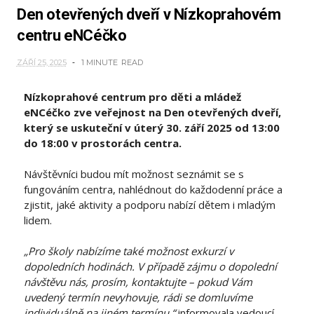
Den otevřených dveří v Nízkoprahovém
centru eNCéčko
ZÁŘÍ 25, 2025
1 MINUTE
READ
Nízkoprahové centrum pro děti a mládež
eNCéčko zve veřejnost na Den otevřených dveří,
který se uskuteční v úterý 30. září 2025 od 13:00
do 18:00 v prostorách centra.
Návštěvníci budou mít možnost seznámit se s
fungováním centra, nahlédnout do každodenní práce a
zjistit, jaké aktivity a podporu nabízí dětem i mladým
lidem.
„Pro školy nabízíme také možnost exkurzí v
dopoledních hodinách. V případě zájmu o dopolední
návštěvu nás, prosím, kontaktujte – pokud Vám
uvedený termín nevyhovuje, rádi se domluvíme
individuálně na jiném termínu,“
informovala vedoucí