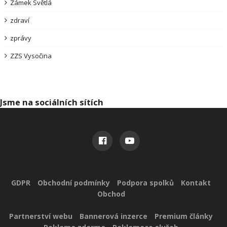
Zámek Světlá
zdraví
zprávy
ZZS Vysočina
Jsme na sociálních sítích
Užitečné odkazy
GDPR
Obchodní podmínky
Podpora spolků
Kontakt
Obchod
Reklama pro vás
Partnerství webu
Bannerová inzerce
Premium články