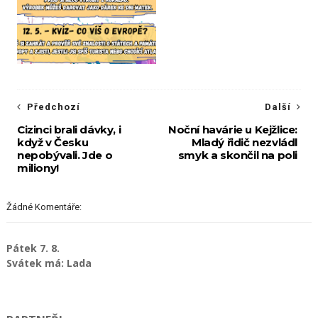
Předchozí
Další
Cizinci brali dávky, i
Noční havárie u Kejžlice:
když v Česku
Mladý řidič nezvládl
nepobývali. Jde o
smyk a skončil na poli
miliony!
Žádné Komentáře:
Pátek 7. 8.
Svátek má: Lada