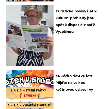
Turistické noviny i letní
kulturní přehledy jsou
opět k dispozici napříč
Vysočinou
eNCéčko slaví 20 let!
Přijďte na velkou
květnovou oslavu i vy