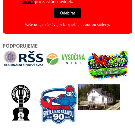
údajů
pro zasílání novinek.
Odebírat
Vaše údaje zůstávají v bezpečí a nebudou sdíleny.
PODPORUJEME