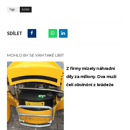
Tags :
krimi
SDÍLET
MOHLO BY SE VÁM TAKÉ LÍBIT
Z firmy mizely náhradní
díly za miliony. Dva muži
čelí obvinění z krádeže