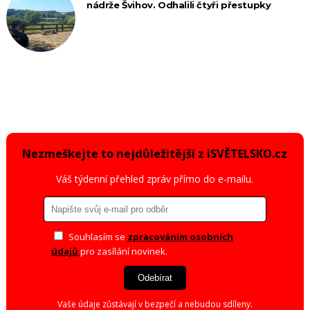
nádrže Švihov. Odhalili čtyři přestupky
Nezmeškejte to nejdůležitější z iSVĚTELSKO.cz
Váš týdenní přehled zpráv přímo do e-mailu.
Souhlasím se
zpracováním osobních
údajů
pro zasílání novinek.
Odebírat
Vaše údaje zůstávají v bezpečí a nebudou sdíleny.