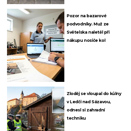
Pozor na bazarové
podvodníky. Muž ze
Světelska naletěl při
nákupu nosiče kol
Zloděj se vloupal do kůlny
v Ledči nad Sázavou,
odnesl si zahradní
techniku