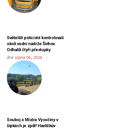
Světelští policisté kontrolovali
okolí vodní nádrže Švihov.
Odhalili čtyři přestupky
dne
srpna 06, 2026
Souboj o Mistra Vysočiny v
šipkách je zpět! Havlíčkův