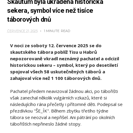
Skautům byla ukradena historická
sekera, symbol více než tisíce
táborových dnů
ČERVENCE 21, 2025
1 MINUTE
READ
V noci ze soboty 12. července 2025 se do
skautského tábora poblíž Tisu u Habrů
nepozorovaně vkradl neznámý pachatel a odcizil
historickou sekeru – symbol, který po desetiletí
spojoval všech 58 uskutečněných táborů a
zahajoval více než 1 100 táborových dnů.
Pachatel předem neavizoval žádnou akci, po tábořišti
však zanechal několik vulgárních vzkazů, které si
následujícího rána přečetly i přítomné děti. Podepsal se
přezdívkou "ŠE_ÍK". Během zbytku třetího týdne
tábora se neozval a nepřišel. Ani pátrání po okolních
tábořištích nepřineslo žádné stopy.