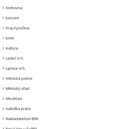
Knihovna
koncert
Kraj Vysočina
krimi
kultura
Ledeč n/S.
Lipnice n/S.
městská policie
Městský úřad
Meziklasí
nabídka práce
Nakladatelství BRK
Nová Ves u Světlé