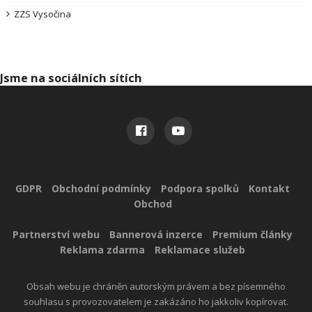
ZZS Vysočina
Jsme na sociálních sítích
Užitečné odkazy
GDPR
Obchodní podmínky
Podpora spolků
Kontakt
Obchod
Reklama pro vás
Partnerství webu
Bannerová inzerce
Premium články
Reklama zdarma
Reklamace služeb
Obsah webu je chráněn autorským právem a bez písemného
souhlasu s provozovatelem je zakázáno ho jakkoliv kopírovat.