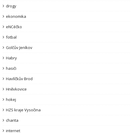
drogy
ekonomika
eNCéčko
fotbal
Golčův Jeníkov
Habry
hasiči
Havlíčkův Brod
Hněvkovice
hokej
HZS kraje Vysočina
charita
internet