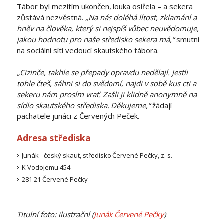
Tábor byl mezitím ukončen, louka osiřela – a sekera
zůstává nezvěstná.
„Na nás doléhá lítost, zklamání a
hněv na člověka, který si nejspíš vůbec neuvědomuje,
jakou hodnotu pro naše středisko sekera má,“
smutní
na sociální síti vedoucí skautského tábora.
„Cizinče, takhle se přepady opravdu nedělají. Jestli
tohle čteš, sáhni si do svědomí, najdi v sobě kus cti a
sekeru nám prosím vrať. Zašli ji klidně anonymně na
sídlo skautského střediska. Děkujeme,“
žádají
pachatele junáci z Červených Peček.
Adresa střediska
Junák - český skaut, středisko Červené Pečky, z. s.
K Vodojemu 454
281 21 Červené Pečky
Titulní foto: ilustrační (
Junák Červené Pečky
)