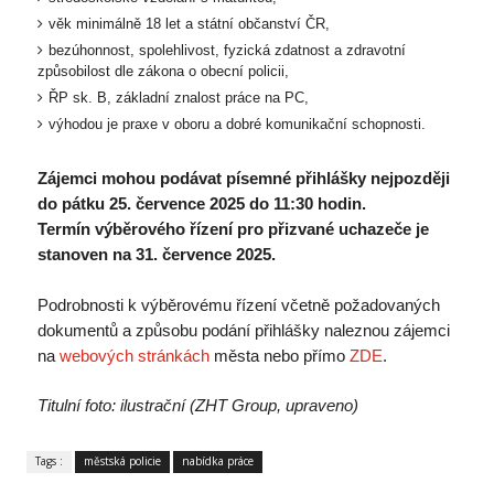
věk minimálně 18 let a státní občanství ČR,
bezúhonnost, spolehlivost, fyzická zdatnost a zdravotní
způsobilost dle zákona o obecní policii,
ŘP sk. B, základní znalost práce na PC,
výhodou je praxe v oboru a dobré komunikační schopnosti.
Zájemci mohou podávat písemné přihlášky nejpozději
do pátku 25. července 2025 do 11:30 hodin.
Termín výběrového řízení pro přizvané uchazeče je
stanoven na 31. července 2025.
Podrobnosti k výběrovému řízení včetně požadovaných
dokumentů a způsobu podání přihlášky naleznou zájemci
na
webových stránkách
města nebo přímo
ZDE
.
Titulní foto: ilustrační (ZHT Group, upraveno)
Tags :
městská policie
nabídka práce