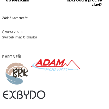
do Meziklasí
obchodů a proč se
slaví?
Žádné Komentáře:
Čtvrtek 6. 8.
Svátek má: Oldřiška
PARTNEŘI