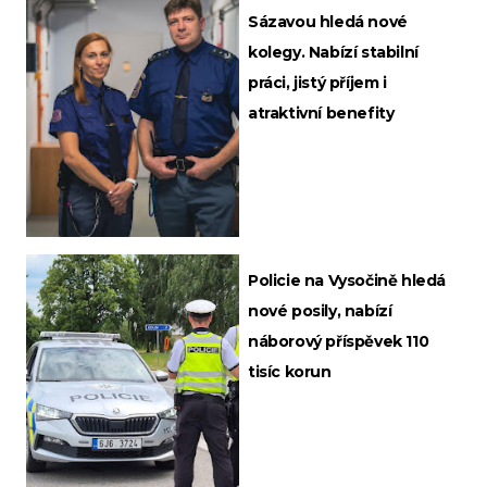
Sázavou hledá nové
kolegy. Nabízí stabilní
práci, jistý příjem i
atraktivní benefity
Policie na Vysočině hledá
nové posily, nabízí
náborový příspěvek 110
tisíc korun