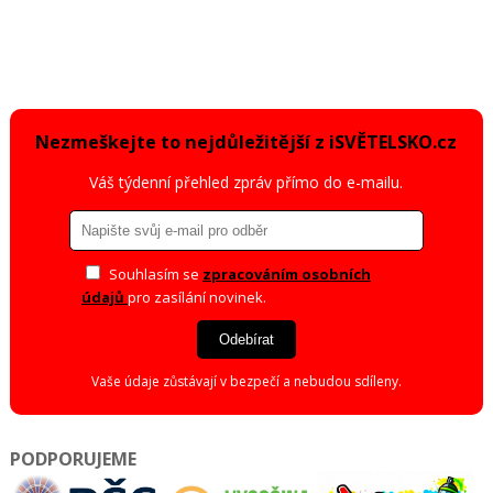
Nezmeškejte to nejdůležitější z iSVĚTELSKO.cz
Váš týdenní přehled zpráv přímo do e-mailu.
Souhlasím se
zpracováním osobních
údajů
pro zasílání novinek.
Odebírat
Vaše údaje zůstávají v bezpečí a nebudou sdíleny.
PODPORUJEME