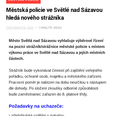
Městská policie ve Světlé nad Sázavou
hledá nového strážníka
ČERVENCE 02, 2025
1 MINUTE
READ
Město Světlá nad Sázavou vyhlašuje výběrové řízení
na pozici strážník/strážnice městské policie s místem
výkonu práce ve Světlé nad Sázavou a jejích místních
částech.
Strážník bude vykonávat činnost při zajištění veřejného
pořádku, ochraně osob, majetku a městského zařízení.
Pracovní poměr je nabízen na dobu neurčitou s nástupem
dle dohody. Po složení zkoušky odborné způsobilosti
bude zaměstnanec zařazen do 8. platové třídy.
Požadavky na uchazeče:
středoškolské vzdělání s maturitou,