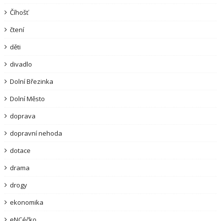
Číhošť
čtení
děti
divadlo
Dolní Březinka
Dolní Město
doprava
dopravní nehoda
dotace
drama
drogy
ekonomika
eNCéčko