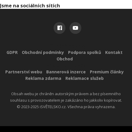
Jsme na sociálních sítích
Užitečné odkazy
GDPR
Obchodní podmínky
Podpora spolků
Kontakt
Obchod
Reklama pro vás
Partnerství webu
Bannerová inzerce
Premium články
Reklama zdarma
Reklamace služeb
Obsah webu je chráněn autorským právem a bez písemného
souhlasu s provozovatelem je zakázáno ho jakkoliv kopírovat.
© 2023-2025 iSVĚTELSKO.cz. Všechna práva vyhrazena.