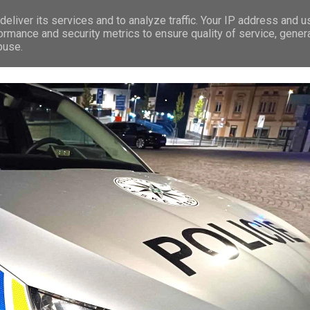
eliver its services and to analyze traffic. Your IP address and 
RÁVY
LEDEČ N/S.
PREMIUM
TIP NA VÝLET
REKLAMA
ormance and security metrics to ensure quality of service, gene
buse.