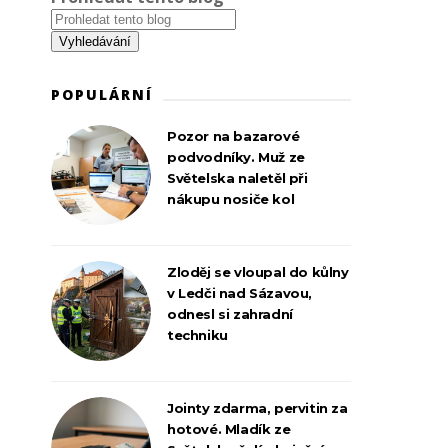
POPULÁRNÍ
Pozor na bazarové
podvodníky. Muž ze
Světelska naletěl při
nákupu nosiče kol
Zloděj se vloupal do kůlny
v Ledči nad Sázavou,
odnesl si zahradní
techniku
Jointy zdarma, pervitin za
hotové. Mladík ze