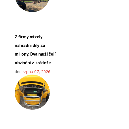
Z firmy mizely
náhradní díly za
miliony. Dva muži čelí
obvinění z krádeže
dne
srpna 07, 2026