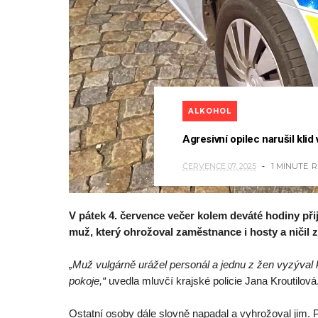
ALKOHOL
Agresivní opilec narušil klid
ČERVENCE 07, 2025
1 MINUTE
R
V pátek 4. července večer kolem deváté hodiny přij
muž, který ohrožoval zaměstnance i hosty a ničil z
„Muž vulgárně urážel personál a jednu z žen vyzýval 
pokoje,“
uvedla mluvčí krajské policie Jana Kroutilová
Ostatní osoby dále slovně napadal a vyhrožoval jim. Po