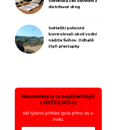
Světelska čelí obvinění z
distribuce drog
Světelští policisté
kontrolovali okolí vodní
nádrže Švihov. Odhalili
čtyři přestupky
Nezmeškejte to nejdůležitější
z iSVĚTELSKO.cz
Váš týdenní přehled zpráv přímo do e-
mailu.