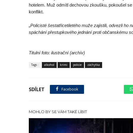
hotelem. Muž odmítl dechovou zkoušku, pokoušel se do
konflikt.
„Policisté šestatřicetiletého muže zajistili, odvezli ho
spáchání přestupkového jednání proti občanskému souž
Titulní foto: ilustrační (archív)
Tags :
alkohol
krimi
policie
záchytka
SDÍLET
Facebook
sdílet na X
MOHLO BY SE VÁM TAKÉ LÍBIT