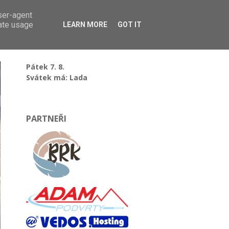
user-agent
rate usage
LEARN MORE
GOT IT
Pátek 7. 8.
Svátek má: Lada
PARTNEŘI