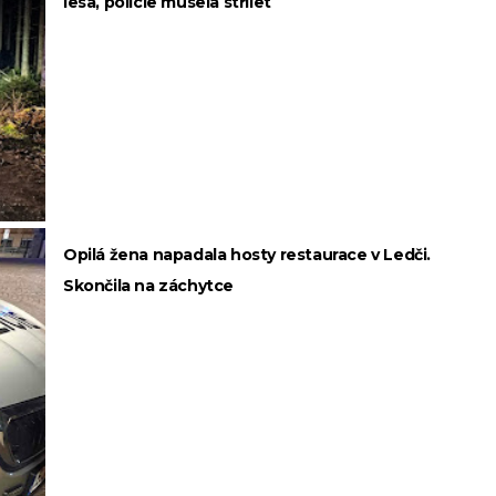
lesa, policie musela střílet
Opilá žena napadala hosty restaurace v Ledči.
Skončila na záchytce