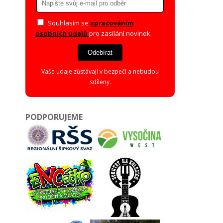
Souhlasím se
zpracováním
osobních údajů
pro zasílání novinek.
Odebírat
Vaše údaje zůstávají v bezpečí a nebudou
sdíleny.
PODPORUJEME