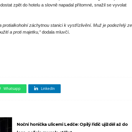
stat zpět do hotelu a slovně napadal přítomné, snažil se vyvolat
 na protialkoholní záchytnou stanici k vystřízlivění. Muž je podezřelý ze
ití a proti majetku,“
dodala mluvčí.
Whatsapp
LinkedIn
Noční honička ulicemi Ledče: Opilý řidič ujížděl až do