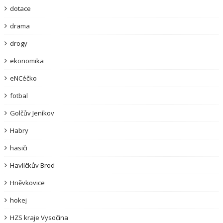
dotace
drama
drogy
ekonomika
eNCéčko
fotbal
Golčův Jeníkov
Habry
hasiči
Havlíčkův Brod
Hněvkovice
hokej
HZS kraje Vysočina