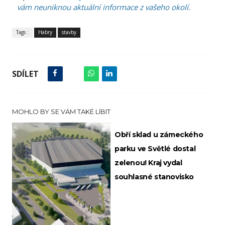
vám neuniknou aktuální informace z vašeho okolí.
Tags :
Habry
stavby
SDÍLET
MOHLO BY SE VÁM TAKÉ LÍBIT
Obří sklad u zámeckého
parku ve Světlé dostal
zelenou! Kraj vydal
souhlasné stanovisko