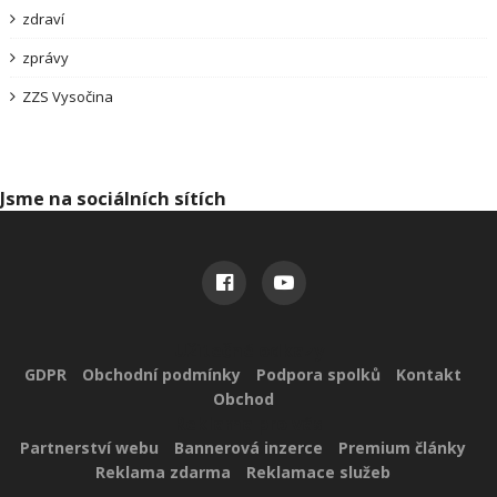
zdraví
zprávy
ZZS Vysočina
Jsme na sociálních sítích
Užitečné odkazy
GDPR
Obchodní podmínky
Podpora spolků
Kontakt
Obchod
Reklama pro vás
Partnerství webu
Bannerová inzerce
Premium články
Reklama zdarma
Reklamace služeb