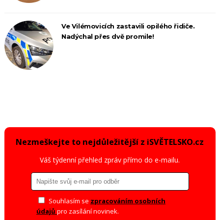
Ve Vilémovicích zastavili opilého řidiče.
Nadýchal přes dvě promile!
Nezmeškejte to nejdůležitější z iSVĚTELSKO.cz
Váš týdenní přehled zpráv přímo do e-mailu.
Souhlasím se
zpracováním osobních
údajů
pro zasílání novinek.