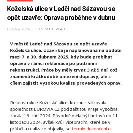
Koželská ulice v Ledči nad Sázavou se
opět uzavře: Oprava proběhne v dubnu
DUBNA 01, 2025
1 MINUTE
READ
V městě Ledeč nad Sázavou se opět uzavře
Koželská ulice. Uzavírka je naplánována na období
mezi 7. a 30. dubnem 2025, kdy bude probíhat
oprava v rámci reklamace po podzimní
rekonstrukci. Práce by měly trvat 3 až 5 dní, což
znamená krátkodobé omezení dopravy, ale s
cílem zajistit vysokou kvalitu provedených oprav.
Rekonstrukce Koželské ulice, kterou realizovala
společnost EUROVIA CZ pod záštitou Kraje Vysočina,
začala 16. září 2024. Původně měla být hotová do 11.
listopadu 2024, avšak kvůli vícepracím, které se v
průběhu realizace objevily, se
termín dokončení o