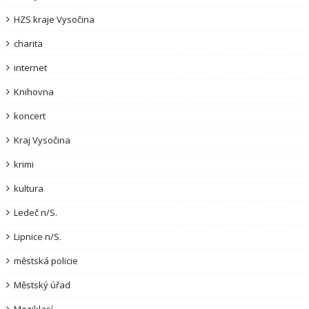
HZS kraje Vysočina
charita
internet
Knihovna
koncert
Kraj Vysočina
krimi
kultura
Ledeč n/S.
Lipnice n/S.
městská policie
Městský úřad
Meziklasí