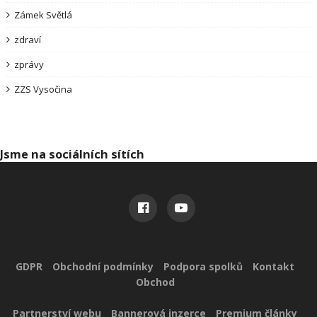
Zámek Světlá
zdraví
zprávy
ZZS Vysočina
Jsme na sociálních sítích
Užitečné odkazy
GDPR
Obchodní podmínky
Podpora spolků
Kontakt
Obchod
Reklama pro vás
Partnerství webu
Bannerová inzerce
Premium články