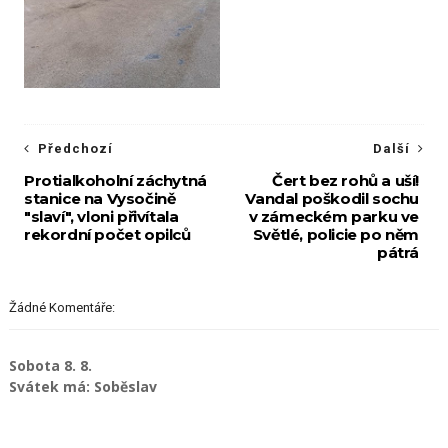
Předchozí
Další
Protialkoholní záchytná
Čert bez rohů a uší!
stanice na Vysočině
Vandal poškodil sochu
"slaví", vloni přivítala
v zámeckém parku ve
rekordní počet opilců
Světlé, policie po něm
pátrá
Žádné Komentáře:
Sobota 8. 8.
Svátek má: Soběslav