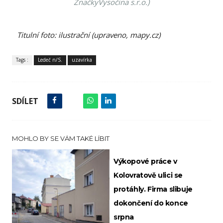
ZnačkyVysočina s.r.o.)
Titulní foto: ilustrační (upraveno, mapy.cz)
Tags :
Ledeč n/S.
uzavírka
SDÍLET
MOHLO BY SE VÁM TAKÉ LÍBIT
Výkopové práce v
Kolovratově ulici se
protáhly. Firma slibuje
dokončení do konce
srpna