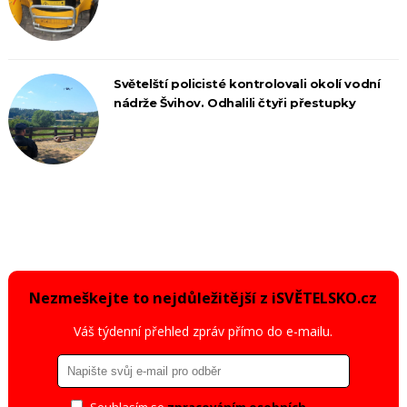
Světelští policisté kontrolovali okolí vodní
nádrže Švihov. Odhalili čtyři přestupky
Nezmeškejte to nejdůležitější z iSVĚTELSKO.cz
Váš týdenní přehled zpráv přímo do e-mailu.
Souhlasím se
zpracováním osobních