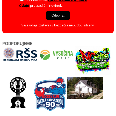
údajů
pro zasílání novinek.
Odebírat
Vaše údaje zůstávají v bezpečí a nebudou sdíleny.
PODPORUJEME