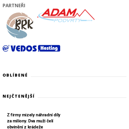
PARTNEŘI
OBLÍBENÉ
NEJČTENĚJŠÍ
Z firmy mizely náhradní díly
za miliony. Dva muži čelí
obvinění z krádeže