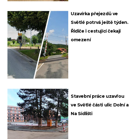
Uzavírka přejezdů ve
Světlé potrvá ještě týden.
Řidiče i cestující čekají
omezení
Stavební práce uzavřou
ve Světlé části ulic Dolní a
Na Sídlišti