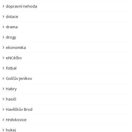
dopravní nehoda
dotace
drama
drogy
ekonomika
eNCéčko
fotbal
Golčův Jeníkov
Habry
hasiči
Havlíčkův Brod
Hněvkovice
hokej