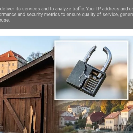
eliver its services and to analyze traffic. Your IP address and 
RÁVY
LEDEČ N/S.
PREMIUM
TIP NA VÝLET
REKLAMA
ormance and security metrics to ensure quality of service, gene
buse.