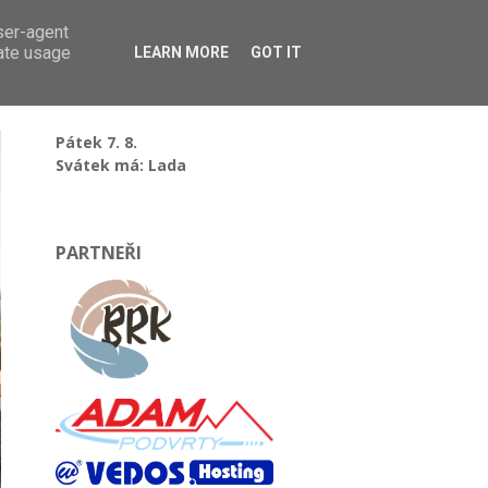
user-agent
rate usage
LEARN MORE
GOT IT
Pátek 7. 8.
Svátek má: Lada
PARTNEŘI