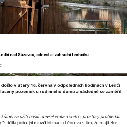
 Ledči nad Sázavou, odnesl si zahradní techniku
D
u došlo v úterý 16. června v odpoledních hodinách v Ledči
plocený pozemek u rodinného domu a následně se zaměřil
ně, za užití násilí otevřel vrata a vnitřní prostory prohledal.
,“
sdělila policejní mluvčí Michaela Lébrová s tím, že majitelce