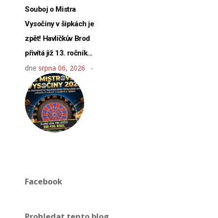
Souboj o Mistra
Vysočiny v šipkách je
zpět! Havlíčkův Brod
přivítá již 13. ročník...
dne
srpna 06, 2026
Facebook
Prohledat tento blog