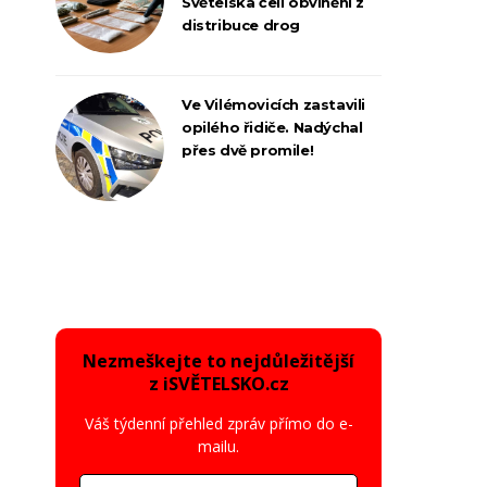
Světelska čelí obvinění z
distribuce drog
Ve Vilémovicích zastavili
opilého řidiče. Nadýchal
přes dvě promile!
Nezmeškejte to nejdůležitější
z iSVĚTELSKO.cz
Váš týdenní přehled zpráv přímo do e-
mailu.