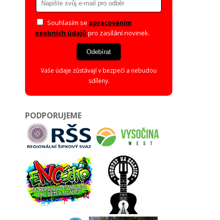
Souhlasím se
zpracováním
osobních údajů
pro zasílání novinek.
Odebírat
Vaše údaje zůstávají v bezpečí a nebudou
sdíleny.
PODPORUJEME