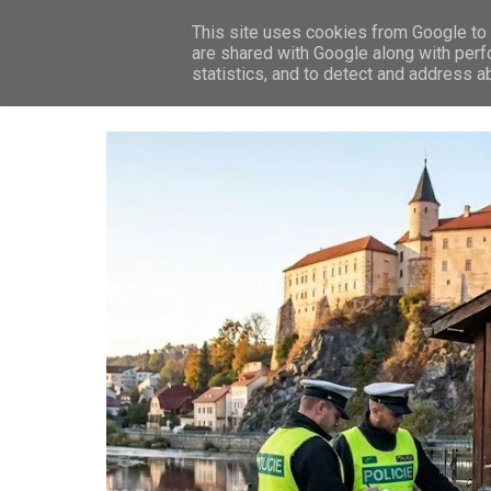
This site uses cookies from Google to d
ZP
are shared with Google along with perf
statistics, and to detect and address a