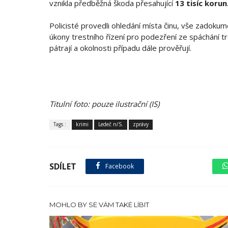
vznikla předběžná škoda přesahující
13 tisíc korun
Policisté provedli ohledání místa činu, vše zadokumen
úkony trestního řízení pro podezření ze spáchání tr
pátrají a okolnosti případu dále prověřují.
Titulní foto: pouze ilustrační (IS)
Tags :
krimi
Ledeč n/S.
zprávy
SDÍLET
Facebook
sdílet na X
MOHLO BY SE VÁM TAKÉ LÍBIT