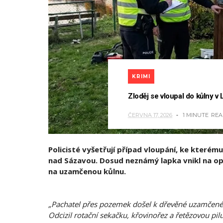
KRIMI
Zloděj se vloupal do kůlny v
ČERVNA 17, 2026
1 MINUTE
REA
Policisté vyšetřují případ vloupání, ke kterém
nad Sázavou. Dosud neznámý lapka vnikl na o
na uzamčenou kůlnu.
„Pachatel přes pozemek došel k dřevěné uzamčené kůl
Odcizil rotační sekačku, křovinořez a řetězovou pilu