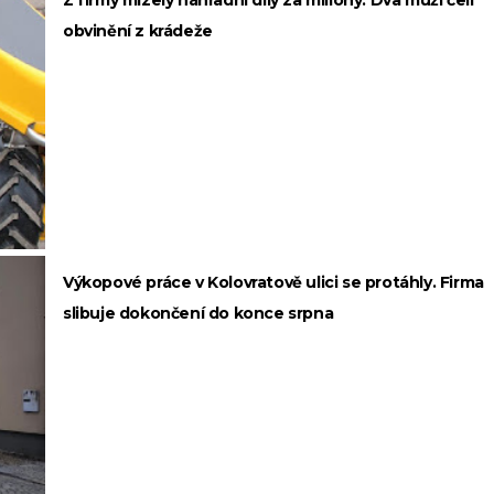
Z firmy mizely náhradní díly za miliony. Dva muži čelí
obvinění z krádeže
Výkopové práce v Kolovratově ulici se protáhly. Firma
slibuje dokončení do konce srpna