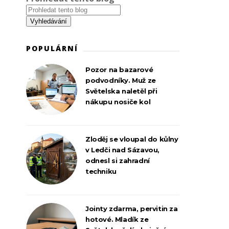
POPULÁRNÍ
Pozor na bazarové
podvodníky. Muž ze
Světelska naletěl při
nákupu nosiče kol
Zloděj se vloupal do kůlny
v Ledči nad Sázavou,
odnesl si zahradní
techniku
Jointy zdarma, pervitin za
hotové. Mladík ze