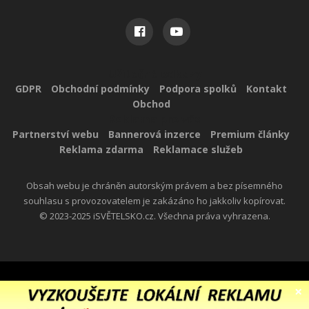
Užitečné odkazy
GDPR
Obchodní podmínky
Podpora spolků
Kontakt
Obchod
Reklama pro vás
Partnerství webu
Bannerová inzerce
Premium články
Reklama zdarma
Reklamace služeb
Obsah webu je chráněn autorským právem a bez písemného
souhlasu s provozovatelem je zakázáno ho jakkoliv kopírovat.
© 2023-2025 iSVĚTELSKO.cz. Všechna práva vyhrazena.
×
Created By
themexpose