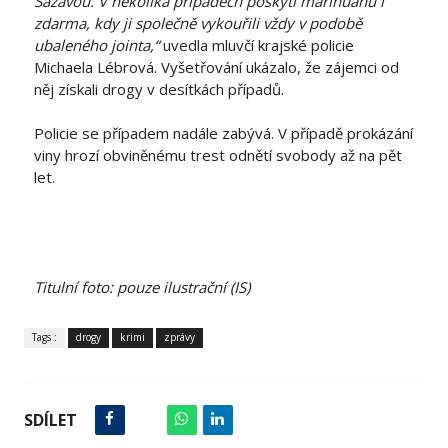
Sázavou. V několika případech poskytl marihuanu i
zdarma, kdy ji společně vykouřili vždy v podobě
ubaleného jointa,“
uvedla mluvčí krajské policie
Michaela Lébrová. Vyšetřování ukázalo, že zájemci od
něj získali drogy v desítkách případů.
Policie se případem nadále zabývá. V případě prokázání
viny hrozí obviněnému trest odnětí svobody až na pět
let.
Titulní foto: pouze ilustrační (IS)
Tags :
drogy
krimi
zprávy
SDÍLET