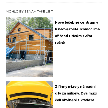
MOHLO BY SE VÁM TAKÉ LÍBIT
Nové léčebné centrum v
Pavlově roste. Pomoci má
až šesti tisícům zvířat
ročně
Z firmy mizely náhradní
díly za miliony. Dva muži
čelí obvinění z krádeže