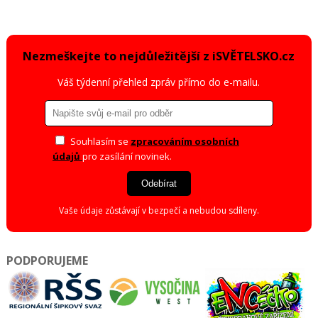
Nezmeškejte to nejdůležitější z iSVĚTELSKO.cz
Váš týdenní přehled zpráv přímo do e-mailu.
Souhlasím se
zpracováním osobních
údajů
pro zasílání novinek.
Odebírat
Vaše údaje zůstávají v bezpečí a nebudou sdíleny.
PODPORUJEME