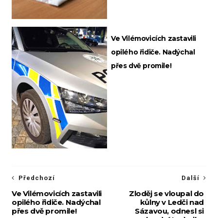
Ve Vilémovicích zastavili
opilého řidiče. Nadýchal
přes dvě promile!
Předchozí
Další
Ve Vilémovicích zastavili
Zloděj se vloupal do
opilého řidiče. Nadýchal
kůlny v Ledči nad
přes dvě promile!
Sázavou, odnesl si