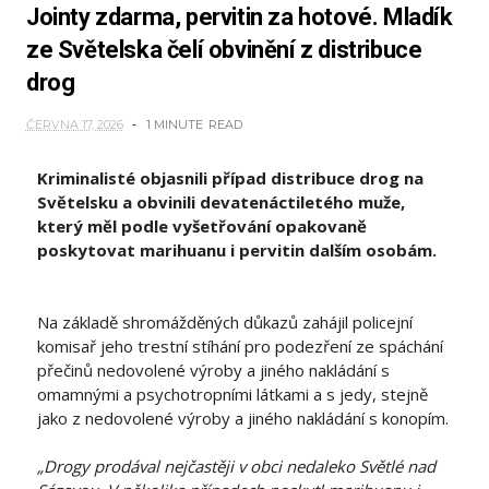
Jointy zdarma, pervitin za hotové. Mladík
ze Světelska čelí obvinění z distribuce
drog
ČERVNA 17, 2026
1 MINUTE
READ
Kriminalisté objasnili případ distribuce drog na
Světelsku a obvinili devatenáctiletého muže,
který měl podle vyšetřování opakovaně
poskytovat marihuanu i pervitin dalším osobám.
Na základě shromážděných důkazů zahájil policejní
komisař jeho trestní stíhání pro podezření ze spáchání
přečinů nedovolené výroby a jiného nakládání s
omamnými a psychotropními látkami a s jedy, stejně
jako z nedovolené výroby a jiného nakládání s konopím.
„Drogy prodával nejčastěji v obci nedaleko Světlé nad