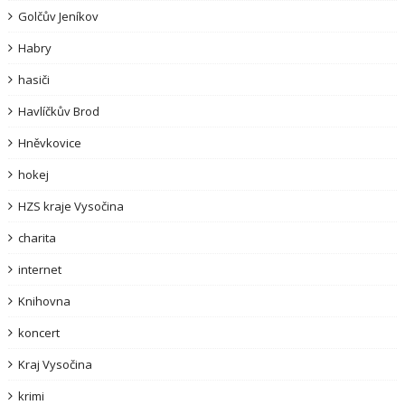
Golčův Jeníkov
Habry
hasiči
Havlíčkův Brod
Hněvkovice
hokej
HZS kraje Vysočina
charita
internet
Knihovna
koncert
Kraj Vysočina
krimi